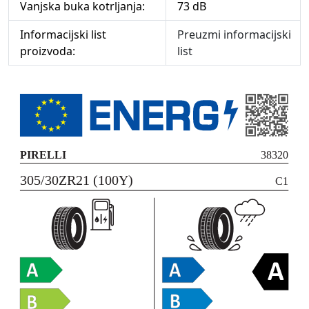
Vanjska buka kotrljanja:
73 dB
Informacijski list
Preuzmi informacijski
proizvoda:
list