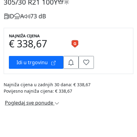
305/30 R21
100Y
D
A
73 dB
NAJNIŽA CIJENA
€ 338,67
Idi u trgovinu
Najniža cijena u zadnjih 30 dana: € 338,67
Povijesno najniža cijena: € 338,67
Pogledaj sve ponude