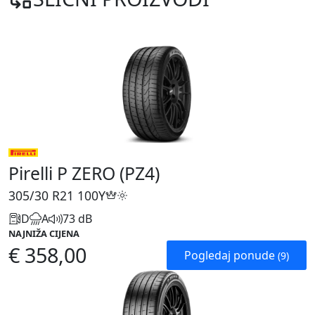
Pirelli P ZERO (PZ4)
305/30 R21
100Y
D
A
73 dB
NAJNIŽA CIJENA
€ 358,00
Pogledaj ponude
(9)