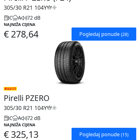
305/30 R21
104Y
C
A
72 dB
NAJNIŽA CIJENA
€ 278,64
Pogledaj ponude
(28)
Pirelli PZERO
305/30 R21
104Y
C
A
72 dB
NAJNIŽA CIJENA
€ 325,13
Pogledaj ponude
(15)