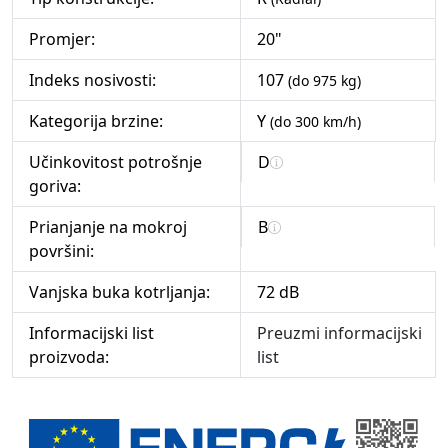
Promjer:
20"
Indeks nosivosti:
107
(do 975 kg)
Kategorija brzine:
Y
(do 300 km/h)
Učinkovitost potrošnje
D
goriva:
Prianjanje na mokroj
B
površini:
Vanjska buka kotrljanja:
72 dB
Informacijski list
Preuzmi informacijski
proizvoda:
list