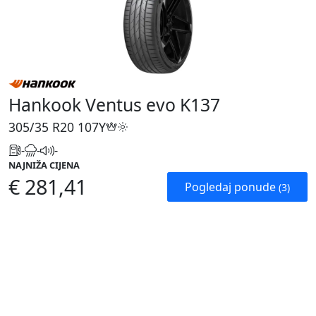
Hankook Ventus evo K137
305/35 R20
107Y
-
-
-
NAJNIŽA CIJENA
€ 281,41
Pogledaj ponude
(3)