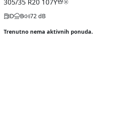
305/35 R20
107Y
D
B
72 dB
Trenutno nema aktivnih ponuda.