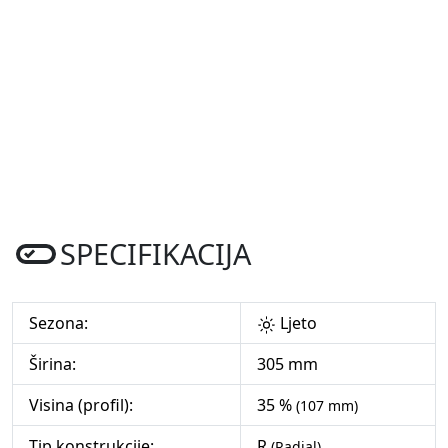
SPECIFIKACIJA
Sezona:
Ljeto
Širina:
305 mm
Visina (profil):
35 %
(107 mm)
Tip konstrukcije:
R
(Radial)