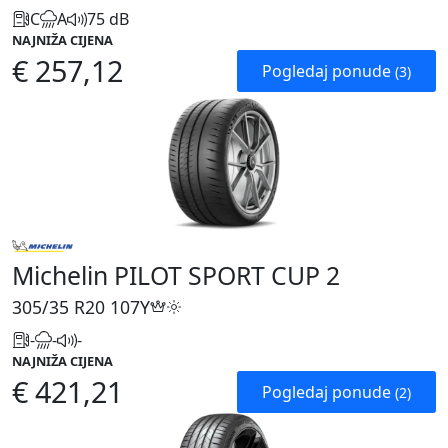
C
A
75 dB
NAJNIŽA CIJENA
€ 257,12
Pogledaj ponude
(3)
Michelin PILOT SPORT CUP 2
305/35 R20
107Y
-
-
-
NAJNIŽA CIJENA
€ 421,21
Pogledaj ponude
(2)