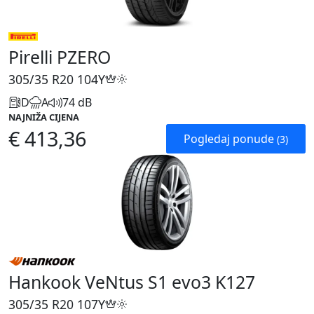
Pirelli PZERO
305/35 R20
104Y
D
A
74 dB
NAJNIŽA CIJENA
€ 413,36
Pogledaj ponude
(3)
Hankook VeNtus S1 evo3 K127
305/35 R20
107Y