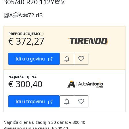
305/40 R20
112Y
A
A
72 dB
PREPORUČUJEMO
€ 372,27
Idi u trgovinu
NAJNIŽA CIJENA
€ 300,40
Idi u trgovinu
Najniža cijena u zadnjih 30 dana: € 300,40
Povijesno najniža cijena: € 300,40