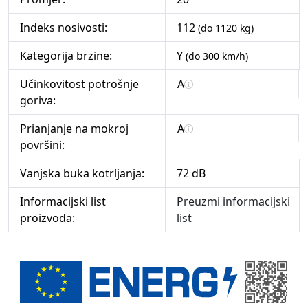
Indeks nosivosti:
112
(do 1120 kg)
Kategorija brzine:
Y
(do 300 km/h)
Učinkovitost potrošnje
A
goriva:
Prianjanje na mokroj
A
površini:
Vanjska buka kotrljanja:
72 dB
Informacijski list
Preuzmi informacijski
proizvoda:
list