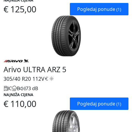
NAJNIŽA CIJENA
€ 125,00
Pogledaj ponude
(1)
Arivo ULTRA ARZ 5
305/40 R20
112V
C
B
73 dB
NAJNIŽA CIJENA
€ 110,00
Pogledaj ponude
(1)