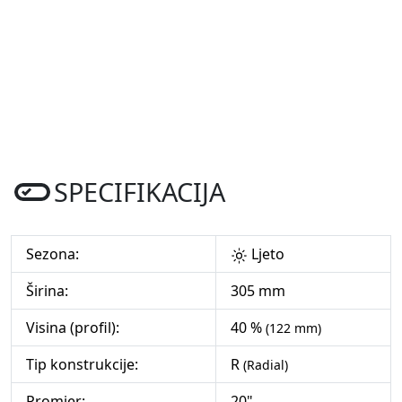
SPECIFIKACIJA
Sezona:
Ljeto
Širina:
305 mm
Visina (profil):
40 %
(122 mm)
Tip konstrukcije:
R
(Radial)
Promjer:
20"