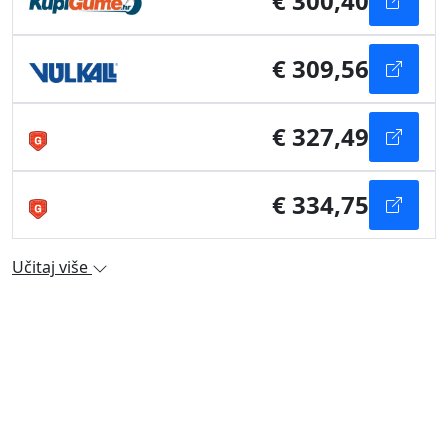
€ 300,40
€ 309,56
€ 327,49
€ 334,75
Učitaj više