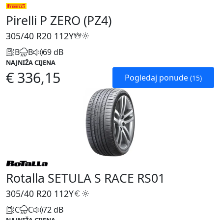
Pirelli P ZERO (PZ4)
305/40 R20
112Y
B
B
69 dB
NAJNIŽA CIJENA
€ 336,15
Pogledaj ponude
(15)
Rotalla SETULA S RACE RS01
305/40 R20
112Y
C
C
72 dB