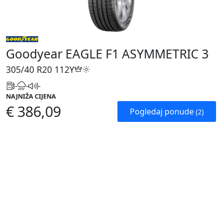
Goodyear EAGLE F1 ASYMMETRIC 3
305/40 R20
112Y
-
-
-
NAJNIŽA CIJENA
€ 386,09
Pogledaj ponude
(2)