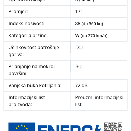
Promjer:
17"
Indeks nosivosti:
88
(do 560 kg)
Kategorija brzine:
W
(do 270 km/h)
Učinkovitost potrošnje
D
goriva:
Prianjanje na mokroj
B
površini:
Vanjska buka kotrljanja:
72 dB
Informacijski list
Preuzmi informacijski
proizvoda:
list