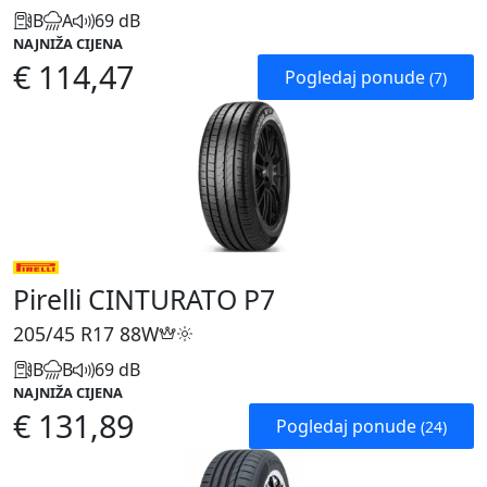
B
A
69 dB
NAJNIŽA CIJENA
€ 114,47
Pogledaj ponude
(7)
Pirelli CINTURATO P7
205/45 R17
88W
B
B
69 dB
NAJNIŽA CIJENA
€ 131,89
Pogledaj ponude
(24)