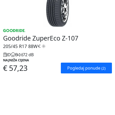
Goodride ZuperEco Z-107
205/45 R17
88W
D
B
72 dB
NAJNIŽA CIJENA
€ 57,23
Pogledaj ponude
(2)