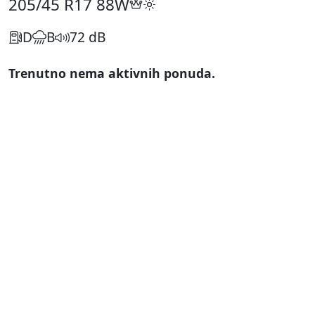
205/45 R17
88W
D
B
72 dB
Trenutno nema aktivnih ponuda.