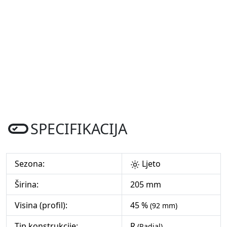
SPECIFIKACIJA
Sezona:
Ljeto
Širina:
205 mm
Visina (profil):
45 %
(92 mm)
Tip konstrukcije:
R
(Radial)