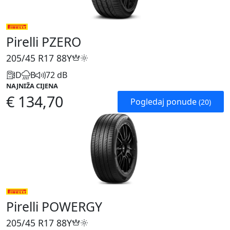
Pirelli PZERO
205/45 R17
88Y
D
B
72 dB
NAJNIŽA CIJENA
€ 134,70
Pogledaj ponude
(20)
Pirelli POWERGY
205/45 R17
88Y