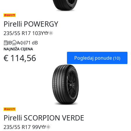
Pirelli POWERGY
235/55 R17
103Y
B
A
71 dB
NAJNIŽA CIJENA
€ 114,56
Pogledaj ponude
(10)
Pirelli SCORPION VERDE
235/55 R17
99V