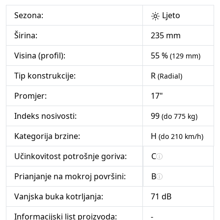
Sezona:
Ljeto
Širina:
235 mm
Visina (profil):
55 %
(129 mm)
Tip konstrukcije:
R
(Radial)
Promjer:
17"
Indeks nosivosti:
99
(do 775 kg)
Kategorija brzine:
H
(do 210 km/h)
Učinkovitost potrošnje goriva:
C
Prianjanje na mokroj površini:
B
Vanjska buka kotrljanja:
71 dB
Informacijski list proizvoda:
-