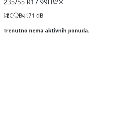
235/55 R17
99H
C
B
71 dB
Trenutno nema aktivnih ponuda.