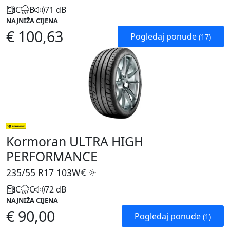
C
B
71 dB
NAJNIŽA CIJENA
€ 100,63
Pogledaj ponude
(17)
Kormoran ULTRA HIGH
PERFORMANCE
235/55 R17
103W
C
C
72 dB
NAJNIŽA CIJENA
€ 90,00
Pogledaj ponude
(1)