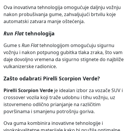
Ova inovativna tehnologija omogućuje daljnju vožnju
nakon probušivanja gume, zahvaljujući brtvilu koje
automatski zatvara manje oštećenja.
Run Flat
tehnologija
Gume s
Run Flat
tehnologijom omogućuju sigurnu
vožnju i nakon potpunog gubitka tlaka zraka, što vam
daje dovoljno vremena da sigurno stignete do najbliže
vulkanizerske radionice.
Zašto odabrati Pirelli Scorpion Verde?
Pirelli Scorpion Verde
je idealan izbor za vozače SUV i
crossover vozila koji traže udobnu i tihu vožnju, uz
istovremeno odlično prianjanje na različitim
površinama i smanjenu potrošnju goriva.
Ova guma kombinira inovativne tehnologije i
visokokvalitetne materijale kako bi pružila optimalne