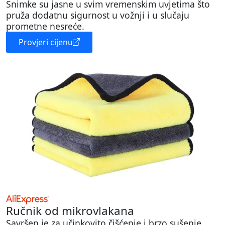
Snimke su jasne u svim vremenskim uvjetima što
pruža dodatnu sigurnost u vožnji i u slučaju
prometne nesreće.
Provjeri cijenu
Ručnik od mikrovlakana
Savršen je za učinkovito čišćenje i brzo sušenje