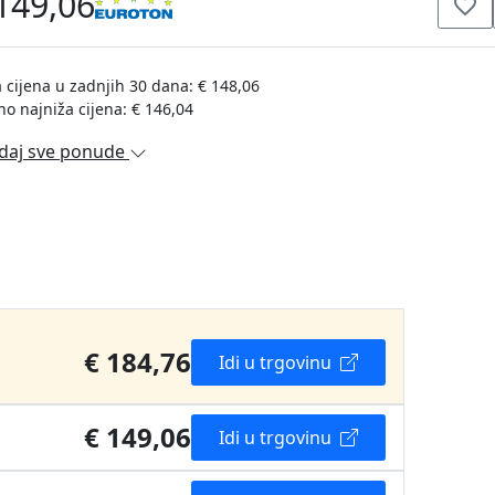
149,06
 cijena u zadnjih 30 dana: € 148,06
no najniža cijena: € 146,04
daj sve ponude
€ 184,76
Idi u trgovinu
€ 149,06
Idi u trgovinu