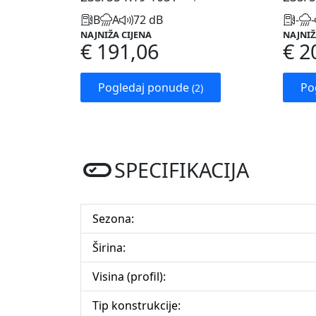
B
A
72 dB
-
-
NAJNIŽA CIJENA
NAJNIŽ
€ 191,06
€ 2
Pogledaj ponude
Po
(2)
SPECIFIKACIJA
Sezona:
Širina:
Visina (profil):
Tip konstrukcije: