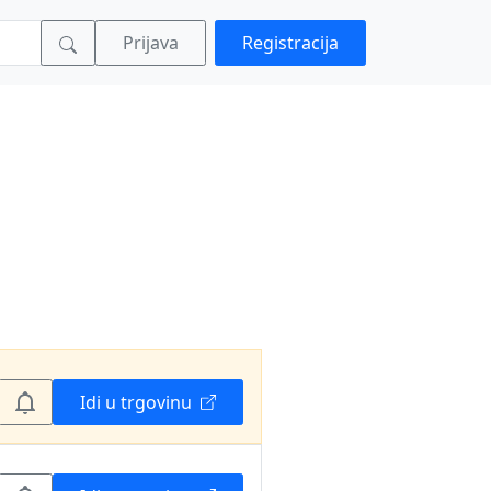
Prijava
Registracija
Idi u trgovinu