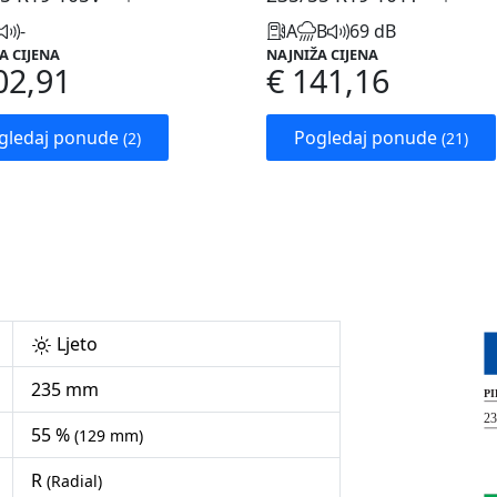
-
A
B
69 dB
A CIJENA
NAJNIŽA CIJENA
02,91
€ 141,16
gledaj ponude
Pogledaj ponude
(2)
(21)
Ljeto
235 mm
55 %
(129 mm)
R
(Radial)