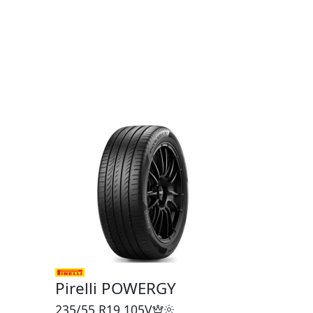
Pirelli POWERGY
235/55 R19
105V