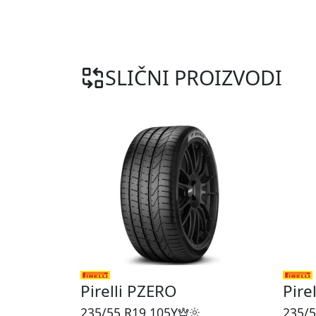
SLIČNI PROIZVODI
Pirelli PZERO
Pire
235/55 R19
105Y
235/5