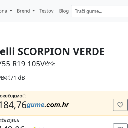
ona
Brend
Testovi
Blog
relli SCORPION VERDE
/55 R19
105V
B
71 dB
PORUČUJEMO
184,76
IŽA CIJENA