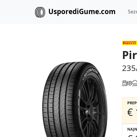
UsporediGume.com
Sez
Pi
235
B
PRE
€ 
NAJN