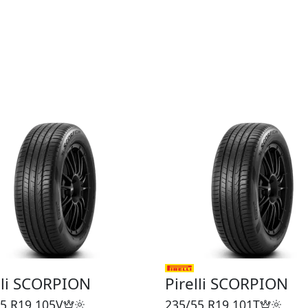
lli SCORPION
Pirelli SCORPION
5 R19
105V
235/55 R19
101T