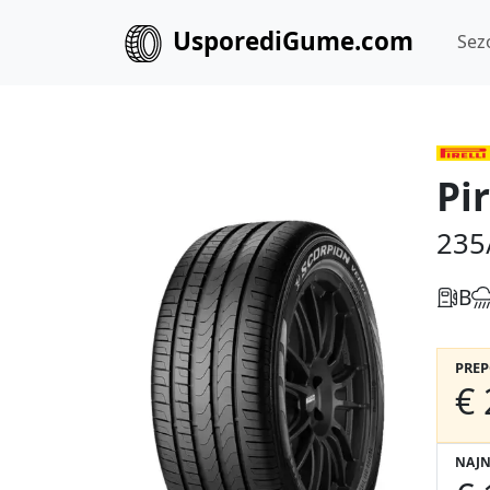
UsporediGume.com
Sez
Pi
235
B
PRE
€ 
NAJN