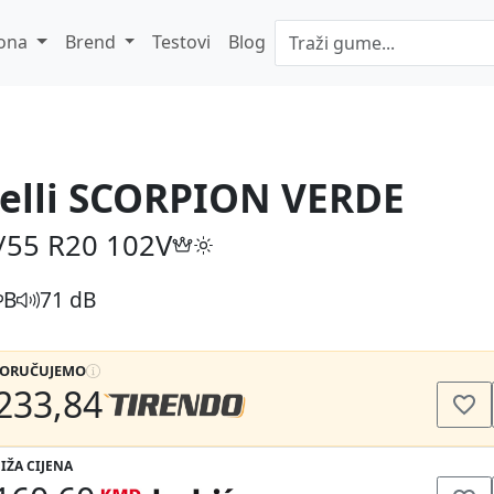
ona
Brend
Testovi
Blog
relli SCORPION VERDE
/55 R20
102V
B
71 dB
PORUČUJEMO
233,84
IŽA CIJENA