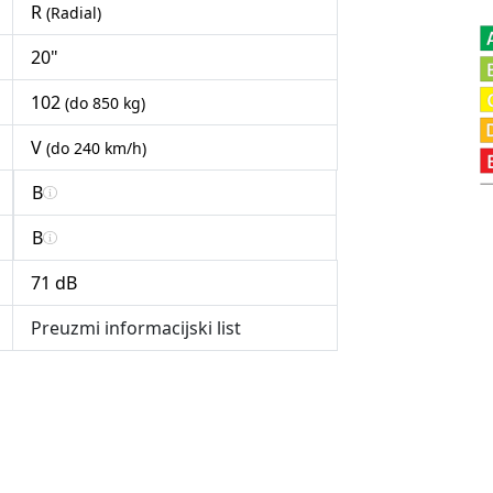
R
(Radial)
20"
102
(do 850 kg)
V
(do 240 km/h)
B
B
71 dB
Preuzmi informacijski list