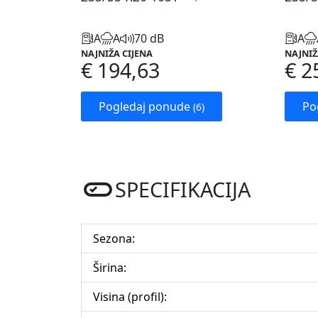
A
A
70 dB
A
NAJNIŽA CIJENA
NAJNIŽ
€ 194,63
€ 2
Pogledaj ponude
Po
(6)
SPECIFIKACIJA
Sezona:
Širina:
Visina (profil):