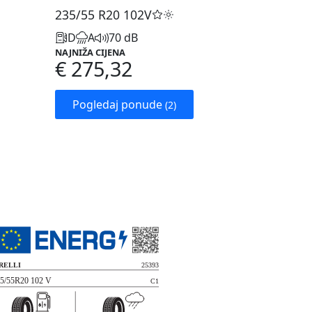
235/55 R20
102V
D
A
70 dB
NAJNIŽA CIJENA
€ 275,32
Pogledaj ponude
(2)