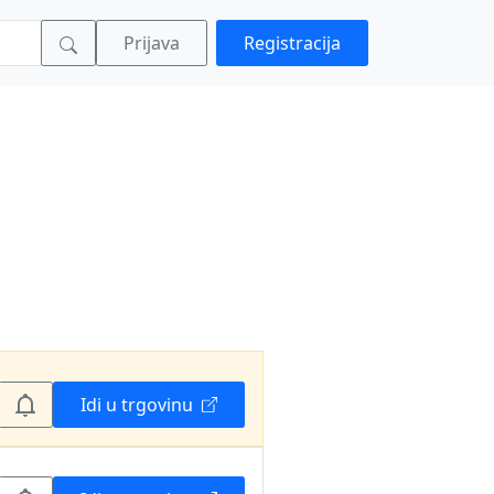
Prijava
Registracija
Idi u trgovinu