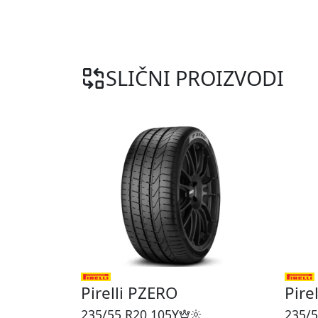
SLIČNI PROIZVODI
Pirelli PZERO
Pire
235/55 R20
105Y
235/5