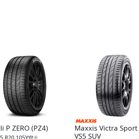
lli P ZERO (PZ4)
Maxxis Victra Sport
VS5 SUV
5 R20
105Y