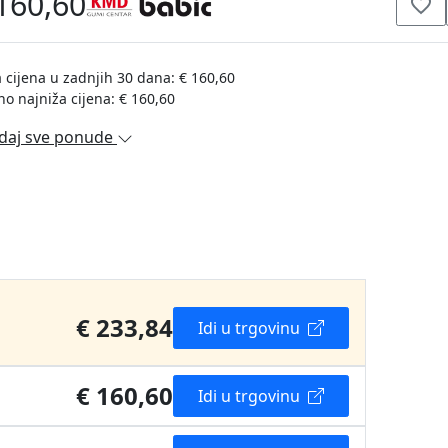
160,60
 cijena u zadnjih 30 dana: € 160,60
no najniža cijena: € 160,60
daj sve ponude
€ 233,84
Idi u trgovinu
€ 160,60
Idi u trgovinu