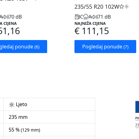
235/55 R20
102W
A
70 dB
C
A
71 dB
A CIJENA
NAJNIŽA CIJENA
51,16
€ 111,15
gledaj ponude
Pogledaj ponude
(6)
(7)
Ljeto
235 mm
55 %
(129 mm)