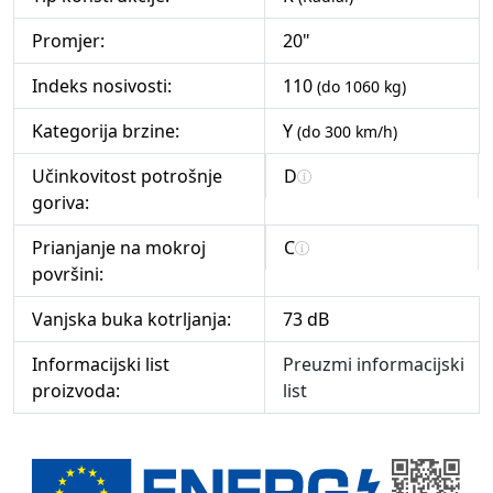
Promjer:
20"
Indeks nosivosti:
110
(do 1060 kg)
Kategorija brzine:
Y
(do 300 km/h)
Učinkovitost potrošnje
D
goriva:
Prianjanje na mokroj
C
površini:
Vanjska buka kotrljanja:
73 dB
Informacijski list
Preuzmi informacijski
proizvoda:
list