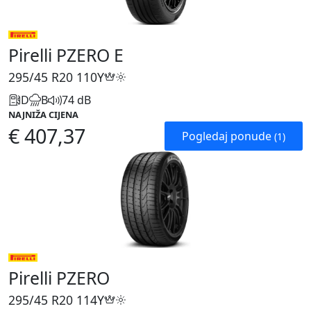
Pirelli PZERO E
295/45 R20
110Y
D
B
74 dB
NAJNIŽA CIJENA
€ 407,37
Pogledaj ponude
(1)
Pirelli PZERO
295/45 R20
114Y