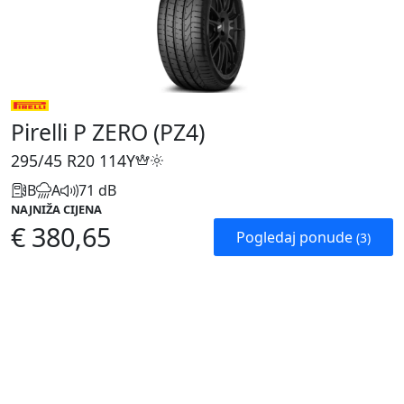
Pirelli P ZERO (PZ4)
295/45 R20
114Y
B
A
71 dB
NAJNIŽA CIJENA
€ 380,65
Pogledaj ponude
(3)