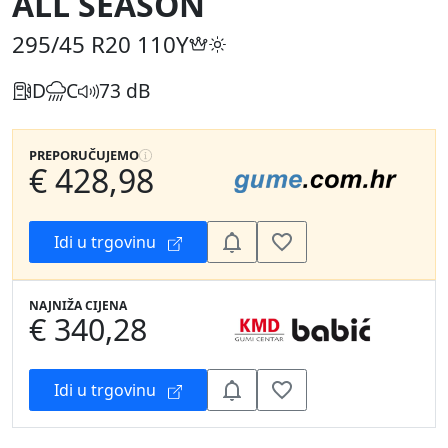
ALL SEASON
295/45 R20
110Y
D
C
73 dB
PREPORUČUJEMO
€ 428,98
Idi u trgovinu
NAJNIŽA CIJENA
€ 340,28
Idi u trgovinu