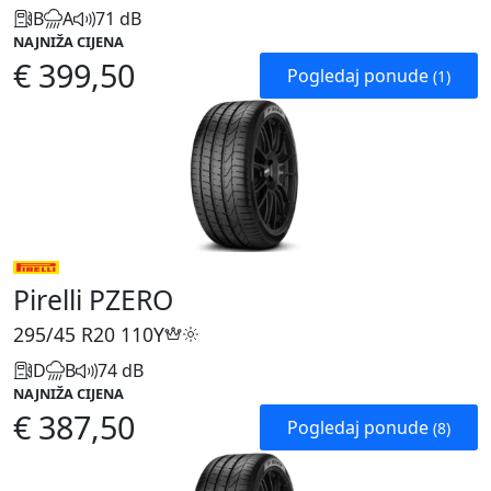
B
A
71 dB
NAJNIŽA CIJENA
€ 399,50
Pogledaj ponude
(1)
Pirelli PZERO
295/45 R20
110Y
D
B
74 dB
NAJNIŽA CIJENA
€ 387,50
Pogledaj ponude
(8)