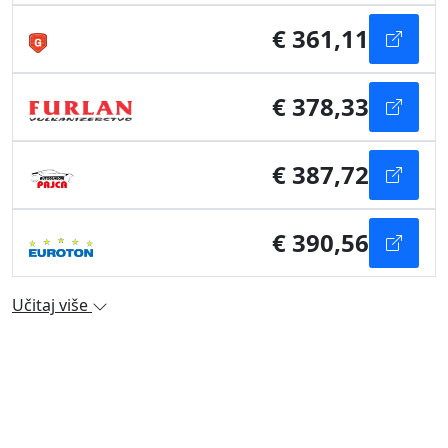
€ 361,11
€ 378,33
€ 387,72
€ 390,56
Učitaj više