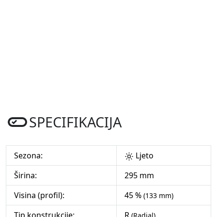
SPECIFIKACIJA
Sezona:
Ljeto
Širina:
295 mm
Visina (profil):
45 %
(133 mm)
Tip konstrukcije:
R
(Radial)