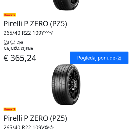
Pirelli P ZERO (PZ5)
265/40 R22
109Y
-
-
-
NAJNIŽA CIJENA
€ 365,24
Pogledaj ponude
(2)
Pirelli P ZERO (PZ5)
265/40 R22
109V