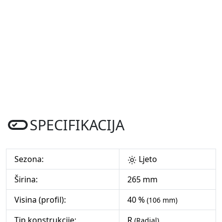
SPECIFIKACIJA
Sezona:
Ljeto
Širina:
265 mm
Visina (profil):
40 %
(106 mm)
Tip konstrukcije:
R
(Radial)