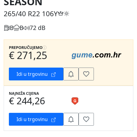
SEASON
265/40 R22
106Y
B
B
72 dB
PREPORUČUJEMO
€ 271,25
Idi u trgovinu
NAJNIŽA CIJENA
€ 244,26
Idi u trgovinu