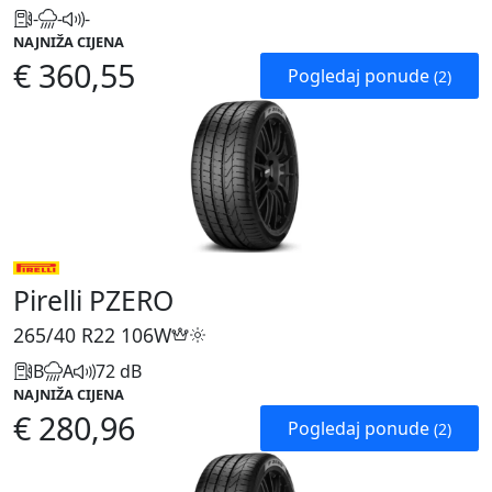
-
-
-
NAJNIŽA CIJENA
€ 360,55
Pogledaj ponude
(2)
Pirelli PZERO
265/40 R22
106W
B
A
72 dB
NAJNIŽA CIJENA
€ 280,96
Pogledaj ponude
(2)