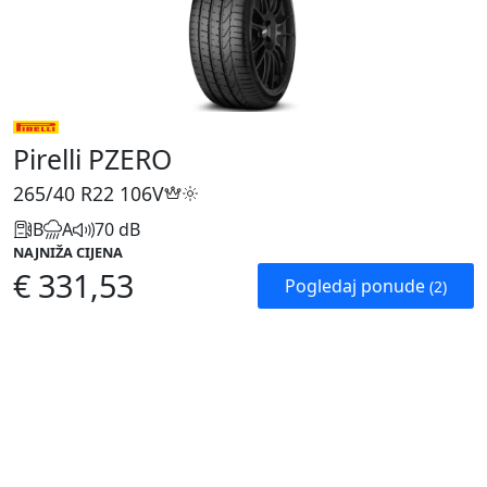
Pirelli PZERO
265/40 R22
106V
B
A
70 dB
NAJNIŽA CIJENA
€ 331,53
Pogledaj ponude
(2)