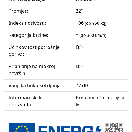
Promjer:
22"
Indeks nosivosti:
106
(do 950 kg)
Kategorija brzine:
Y
(do 300 km/h)
Učinkovitost potrošnje
B
goriva:
Prianjanje na mokroj
B
površini:
Vanjska buka kotrljanja:
72 dB
Informacijski list
Preuzmi informacijski
proizvoda:
list