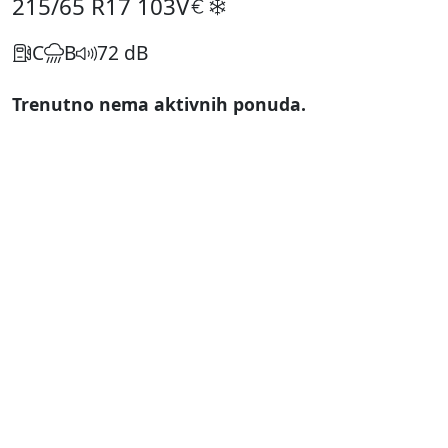
215/65 R17
103V
C
B
72 dB
Trenutno nema aktivnih ponuda.