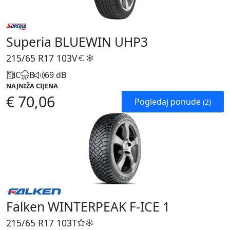
Superia BLUEWIN UHP3
215/65 R17
103V
C
B
69 dB
NAJNIŽA CIJENA
€ 70,06
Pogledaj ponude
(2)
Falken WINTERPEAK F-ICE 1
215/65 R17
103T