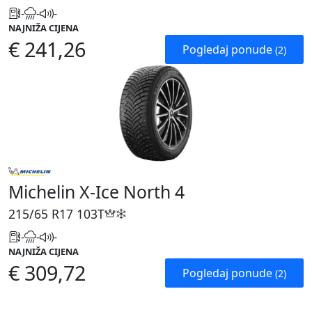
-
-
-
NAJNIŽA CIJENA
€ 241,26
Pogledaj ponude
(2)
Michelin X-Ice North 4
215/65 R17
103T
-
-
-
NAJNIŽA CIJENA
€ 309,72
Pogledaj ponude
(2)