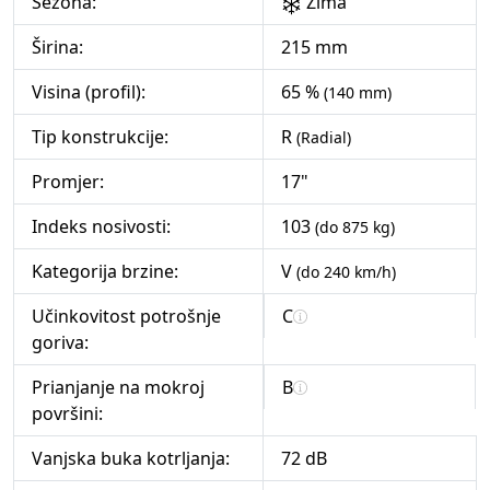
Sezona:
Zima
Širina:
215 mm
Visina (profil):
65 %
(140 mm)
Tip konstrukcije:
R
(Radial)
Promjer:
17"
Indeks nosivosti:
103
(do 875 kg)
Kategorija brzine:
V
(do 240 km/h)
Učinkovitost potrošnje
C
goriva:
Prianjanje na mokroj
B
površini:
Vanjska buka kotrljanja:
72 dB