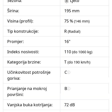
Sezona:
Ljeto
Širina:
195 mm
Visina (profil):
75 %
(146 mm)
Tip konstrukcije:
R
(Radial)
Promjer:
16"
Indeks nosivosti:
110
(do 1060 kg)
Kategorija brzine:
T
(do 190 km/h)
Učinkovitost potrošnje
C
goriva:
Prianjanje na mokroj
B
površini:
Vanjska buka kotrljanja:
72 dB