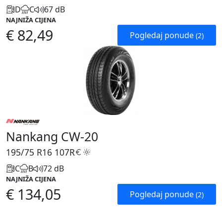
D
C
67 dB
NAJNIŽA CIJENA
€ 82,49
Pogledaj ponude
(2)
Nankang CW-20
195/75 R16
107R
C
B
72 dB
NAJNIŽA CIJENA
€ 134,05
Pogledaj ponude
(2)