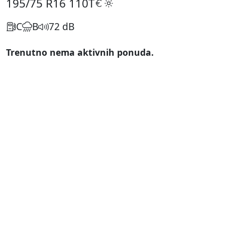
195/75 R16
110T
C
B
72 dB
Trenutno nema aktivnih ponuda.