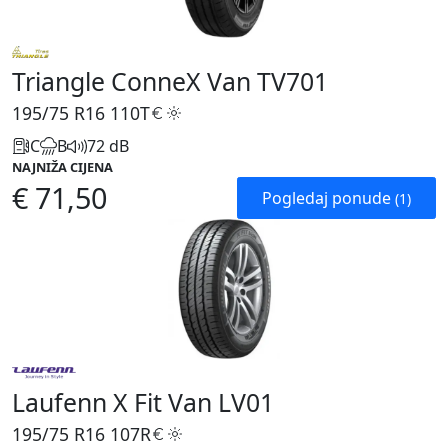
Triangle ConneX Van TV701
195/75 R16
110T
C
B
72 dB
NAJNIŽA CIJENA
€ 71,50
Pogledaj ponude
(1)
Laufenn X Fit Van LV01
195/75 R16
107R