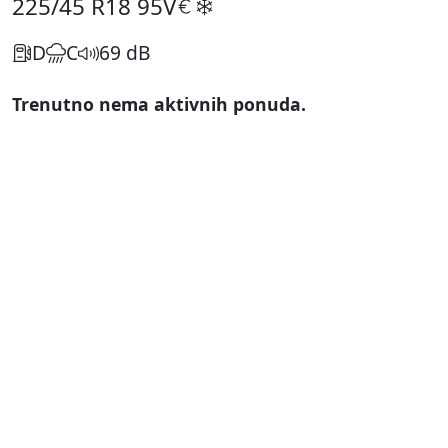
225/45 R18
95V
D
C
69 dB
Trenutno nema aktivnih ponuda.