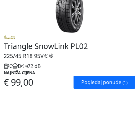
Triangle SnowLink PL02
225/45 R18
95V
C
D
72 dB
NAJNIŽA CIJENA
€ 99,00
Pogledaj ponude
(1)