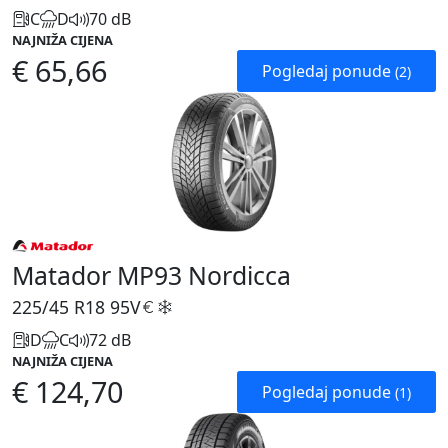
C
D
70 dB
NAJNIŽA CIJENA
€ 65,66
Pogledaj ponude
(2)
Matador MP93 Nordicca
225/45 R18
95V
D
C
72 dB
NAJNIŽA CIJENA
€ 124,70
Pogledaj ponude
(1)