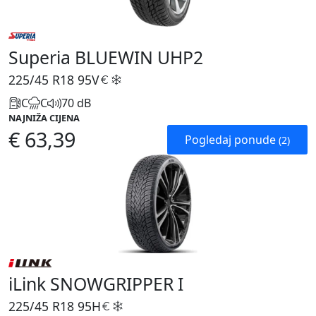
Superia BLUEWIN UHP2
225/45 R18
95V
C
C
70 dB
NAJNIŽA CIJENA
€ 63,39
Pogledaj ponude
(2)
iLink SNOWGRIPPER I
225/45 R18
95H