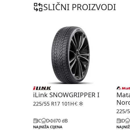
SLIČNI PROIZVODI
iLink SNOWGRIPPER I
Mat
Nor
225/55 R17
101H
225/5
C
D
70 dB
D
NAJNIŽA CIJENA
NAJNIŽ