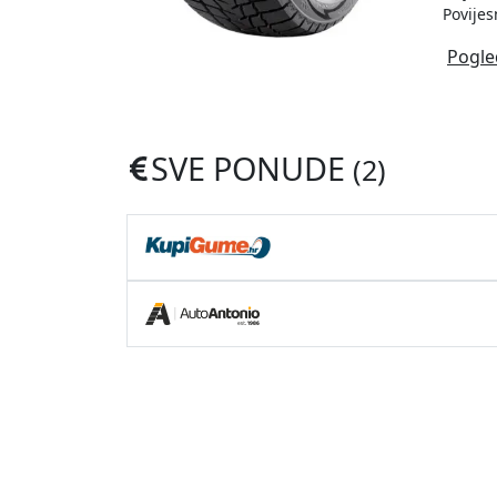
Povijes
Pogle
SVE PONUDE
(2)