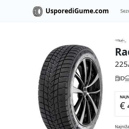
UsporediGume.com
Sez
Ra
225
D
NAJN
€ 
Najniža