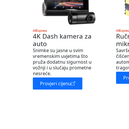
4K Dash kamera za
Ruč
auto
mik
Snimke su jasne u svim
Savrš
vremenskim uvjetima što
čišćen
pruža dodatnu sigurnost u
autom
vožnji i u slučaju prometne
trago
nesreće.
Pr
Provjeri cijenu