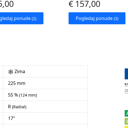
5,00
€ 157,00
gledaj ponude
Pogledaj ponude
(2)
(3)
Zima
225 mm
55 %
(124 mm)
R
(Radial)
17"