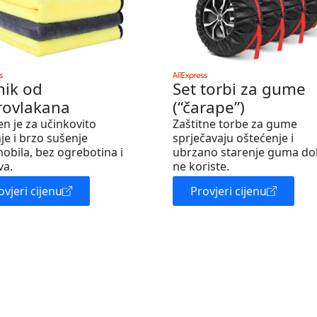
nik od
Set torbi za gume
rovlakana
(“čarape”)
en je za učinkovito
Zaštitne torbe za gume
je i brzo sušenje
sprječavaju oštećenje i
obila, bez ogrebotina i
ubrzano starenje guma do
va.
ne koriste.
ovjeri cijenu
Provjeri cijenu