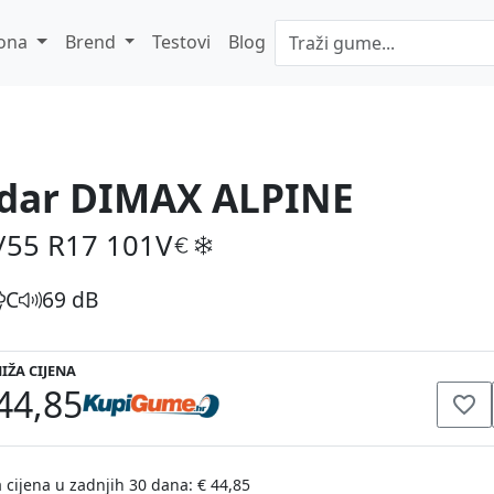
ona
Brend
Testovi
Blog
dar DIMAX ALPINE
/55 R17
101V
C
69 dB
IŽA CIJENA
44,85
 cijena u zadnjih 30 dana: € 44,85