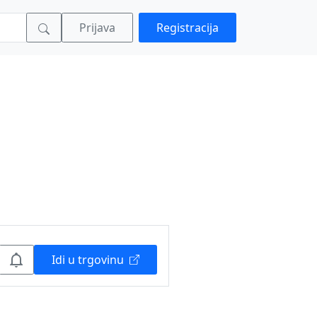
Prijava
Registracija
Idi u trgovinu