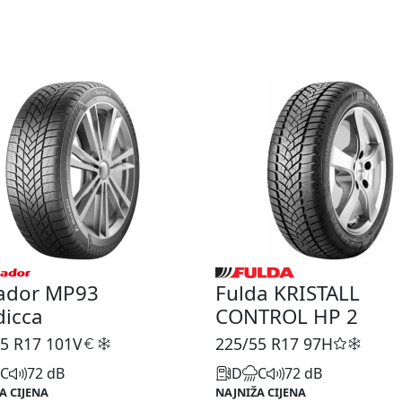
ador MP93
Fulda KRISTALL
dicca
CONTROL HP 2
5 R17
101V
225/55 R17
97H
C
72 dB
D
C
72 dB
A CIJENA
NAJNIŽA CIJENA