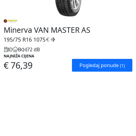
Minerva VAN MASTER AS
195/75 R16
107S
D
B
72 dB
NAJNIŽA CIJENA
€ 76,39
Pogledaj ponude
(1)