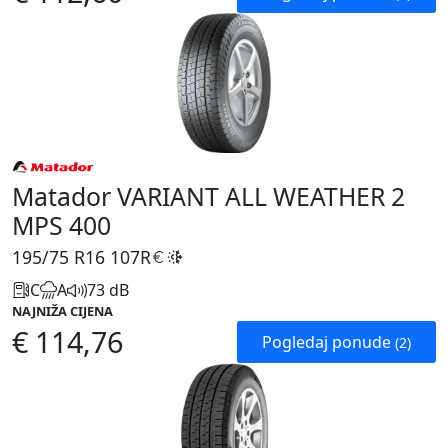
Matador VARIANT ALL WEATHER 2
MPS 400
195/75 R16
107R
C
A
73 dB
NAJNIŽA CIJENA
€ 114,76
Pogledaj ponude
(2)