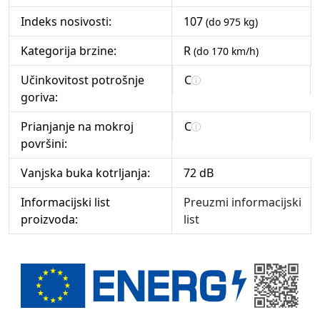
Indeks nosivosti:
107
(do 975 kg)
Kategorija brzine:
R
(do 170 km/h)
Učinkovitost potrošnje
C
goriva:
Prianjanje na mokroj
C
površini:
Vanjska buka kotrljanja:
72 dB
Informacijski list
Preuzmi informacijski
proizvoda:
list