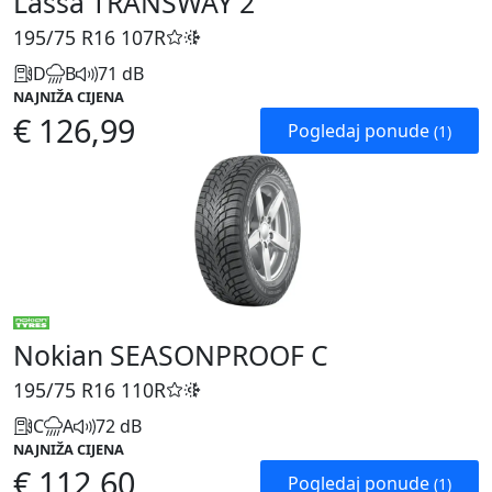
Lassa TRANSWAY 2
195/75 R16
107R
D
B
71 dB
NAJNIŽA CIJENA
€ 126,99
Pogledaj ponude
(1)
Nokian SEASONPROOF C
195/75 R16
110R
C
A
72 dB
NAJNIŽA CIJENA
€ 112,60
Pogledaj ponude
(1)