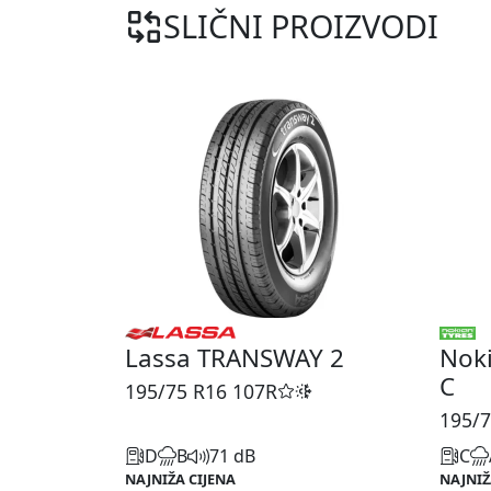
SLIČNI PROIZVODI
Lassa TRANSWAY 2
Nok
C
195/75 R16
107R
195/7
D
B
71 dB
C
NAJNIŽA CIJENA
NAJNIŽ