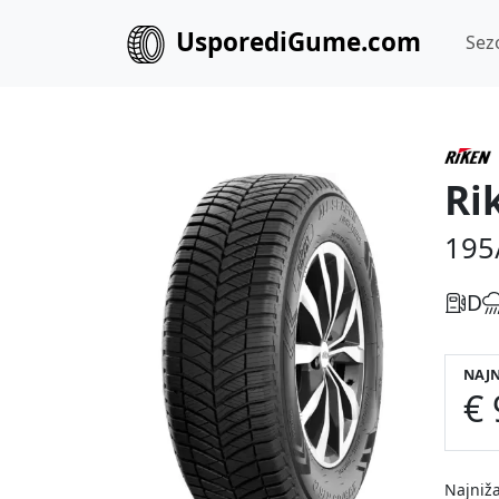
UsporediGume.com
Sez
Ri
195
D
NAJN
€ 
Najniža