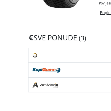
Povijes
Pogle
SVE PONUDE
(3)