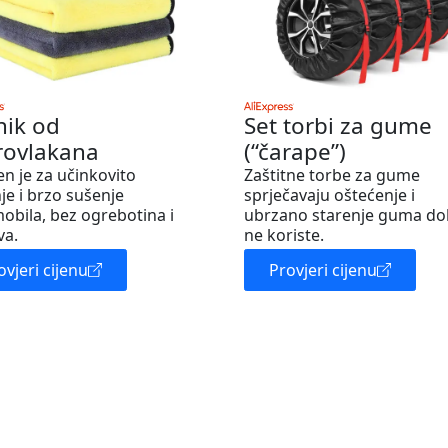
nik od
Set torbi za gume
rovlakana
(“čarape”)
en je za učinkovito
Zaštitne torbe za gume
je i brzo sušenje
sprječavaju oštećenje i
obila, bez ogrebotina i
ubrzano starenje guma do
va.
ne koriste.
ovjeri cijenu
Provjeri cijenu