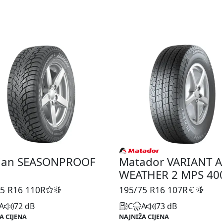
ian SEASONPROOF
Matador VARIANT A
WEATHER 2 MPS 40
5 R16
110R
195/75 R16
107R
A
72 dB
C
A
73 dB
A CIJENA
NAJNIŽA CIJENA