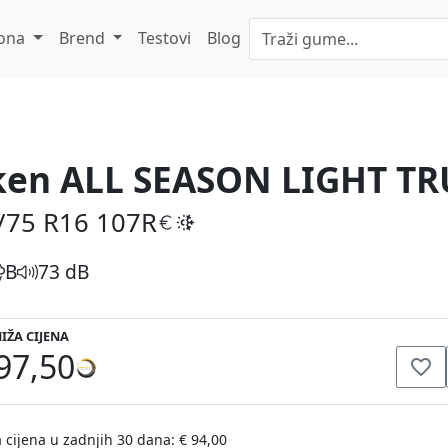
ona
Brend
Testovi
Blog
ken ALL SEASON LIGHT T
/75 R16
107R
B
73 dB
IŽA CIJENA
97,50
 cijena u zadnjih 30 dana: € 94,00