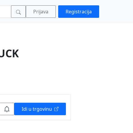
Prijava
Registracija
RUCK
Idi u trgovinu