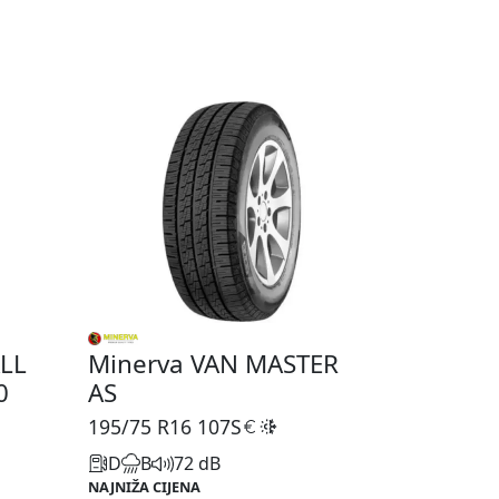
LL
Minerva VAN MASTER
0
AS
195/75 R16
107S
D
B
72 dB
NAJNIŽA CIJENA