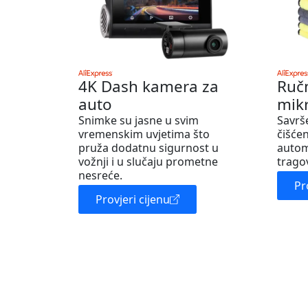
4K Dash kamera za
Ruč
auto
mik
Snimke su jasne u svim
Savrš
vremenskim uvjetima što
čišćen
pruža dodatnu sigurnost u
autom
vožnji i u slučaju prometne
trago
nesreće.
Pr
Provjeri cijenu