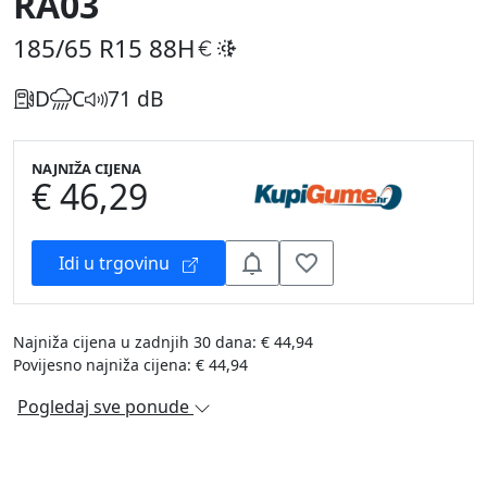
RA03
185/65 R15
88H
D
C
71 dB
NAJNIŽA CIJENA
€ 46,29
Idi u trgovinu
Najniža cijena u zadnjih 30 dana: € 44,94
Povijesno najniža cijena: € 44,94
Pogledaj sve ponude