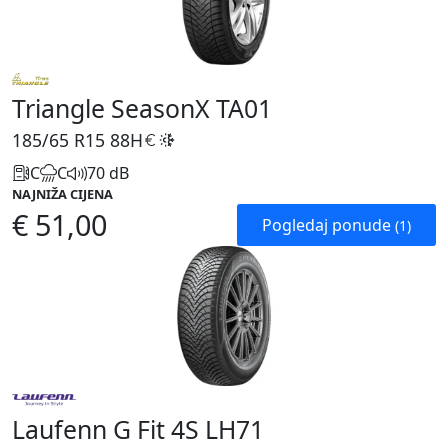
Triangle SeasonX TA01
185/65 R15
88H
C
C
70 dB
NAJNIŽA CIJENA
€ 51,00
Pogledaj ponude
(1)
Laufenn G Fit 4S LH71