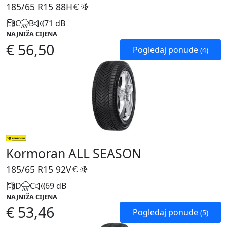
185/65 R15
88H
C
B
71 dB
NAJNIŽA CIJENA
€ 56,50
Pogledaj ponude
(4)
Kormoran ALL SEASON
185/65 R15
92V
D
C
69 dB
NAJNIŽA CIJENA
€ 53,46
Pogledaj ponude
(5)