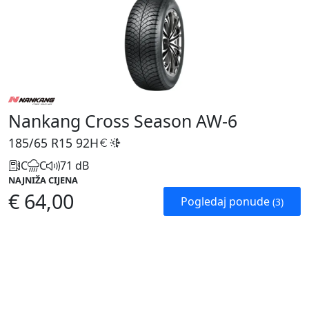
Nankang Cross Season AW-6
185/65 R15
92H
C
C
71 dB
NAJNIŽA CIJENA
€ 64,00
Pogledaj ponude
(3)