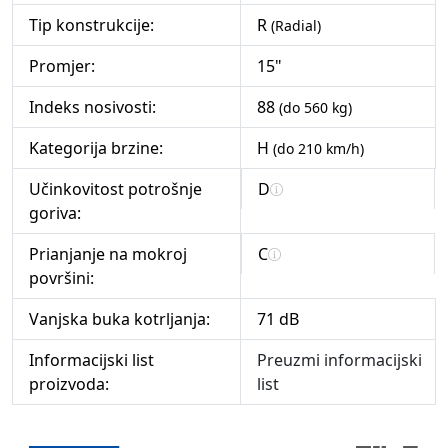
Tip konstrukcije:
R
(Radial)
Promjer:
15"
Indeks nosivosti:
88
(do 560 kg)
Kategorija brzine:
H
(do 210 km/h)
Učinkovitost potrošnje
D
goriva:
Prianjanje na mokroj
C
površini:
Vanjska buka kotrljanja:
71 dB
Informacijski list
Preuzmi informacijski
proizvoda:
list