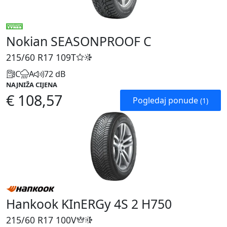
Nokian SEASONPROOF C
215/60 R17
109T
C
A
72 dB
NAJNIŽA CIJENA
€ 108,57
Pogledaj ponude
(1)
Hankook KInERGy 4S 2 H750
215/60 R17
100V