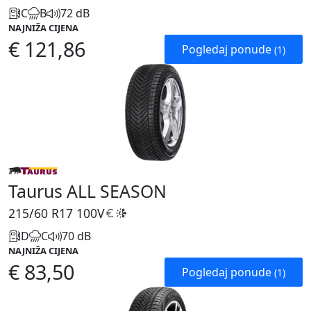
C
B
72 dB
NAJNIŽA CIJENA
€ 121,86
Pogledaj ponude
(1)
Taurus ALL SEASON
215/60 R17
100V
D
C
70 dB
NAJNIŽA CIJENA
€ 83,50
Pogledaj ponude
(1)