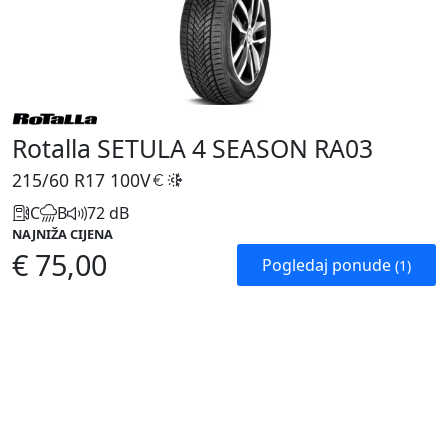
Rotalla SETULA 4 SEASON RA03
215/60 R17
100V
C
B
72 dB
NAJNIŽA CIJENA
€ 75,00
Pogledaj ponude
(1)