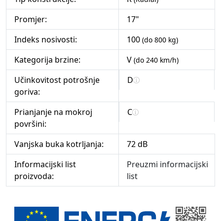
Promjer:
17"
Indeks nosivosti:
100
(do 800 kg)
Kategorija brzine:
V
(do 240 km/h)
Učinkovitost potrošnje
D
goriva:
Prianjanje na mokroj
C
površini:
Vanjska buka kotrljanja:
72 dB
Informacijski list
Preuzmi informacijski
proizvoda:
list