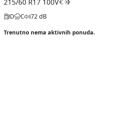
215/60 R17
100V
D
C
72 dB
Trenutno nema aktivnih ponuda.