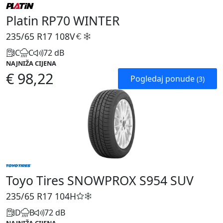
Platin RP70 WINTER
235/65 R17
108V
C
C
72 dB
NAJNIŽA CIJENA
€ 98,22
Pogledaj ponude
(3)
Toyo Tires SNOWPROX S954 SUV
235/65 R17
104H
D
B
72 dB