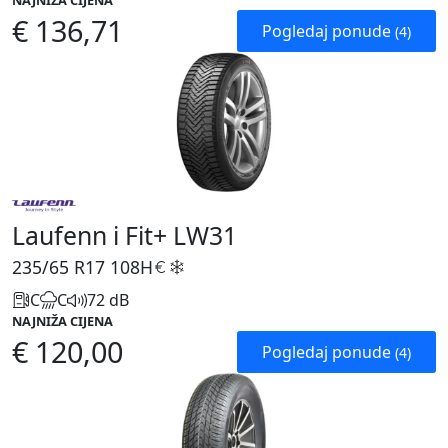
NAJNIŽA CIJENA
€ 136,71
Pogledaj ponude
(4)
Laufenn i Fit+ LW31
235/65 R17
108H
C
C
72 dB
NAJNIŽA CIJENA
€ 120,00
Pogledaj ponude
(4)