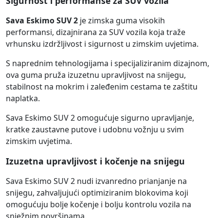
Sigurnost i performanse za SUV vozila
Sava Eskimo SUV 2
je zimska guma visokih
performansi, dizajnirana za SUV vozila koja traže
vrhunsku izdržljivost i sigurnost u zimskim uvjetima.
S naprednim tehnologijama i specijaliziranim dizajnom,
ova guma pruža izuzetnu upravljivost na snijegu,
stabilnost na mokrim i zaleđenim cestama te zaštitu
naplatka.
Sava Eskimo SUV 2 omogućuje sigurno upravljanje,
kratke zaustavne putove i udobnu vožnju u svim
zimskim uvjetima.
Izuzetna upravljivost i kočenje na snijegu
Sava Eskimo SUV 2 nudi izvanredno prianjanje na
snijegu, zahvaljujući optimiziranim blokovima koji
omogućuju bolje kočenje i bolju kontrolu vozila na
snježnim površinama.