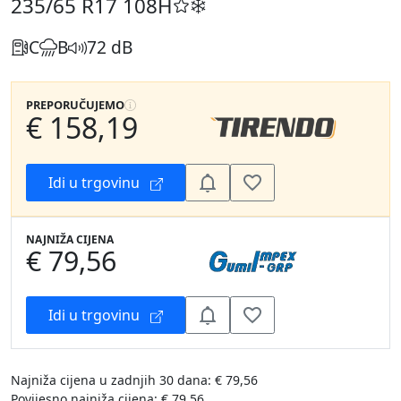
235/65 R17
108H
C
B
72 dB
PREPORUČUJEMO
€ 158,19
Idi u trgovinu
NAJNIŽA CIJENA
€ 79,56
Idi u trgovinu
Najniža cijena u zadnjih 30 dana: € 79,56
Povijesno najniža cijena: € 79,56