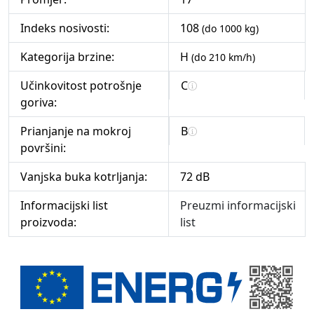
Indeks nosivosti:
108
(do 1000 kg)
Kategorija brzine:
H
(do 210 km/h)
Učinkovitost potrošnje
C
goriva:
Prianjanje na mokroj
B
površini:
Vanjska buka kotrljanja:
72 dB
Informacijski list
Preuzmi informacijski
proizvoda:
list