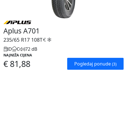
Aplus A701
235/65 R17
108T
D
C
72 dB
NAJNIŽA CIJENA
€ 81,88
Pogledaj ponude
(3)