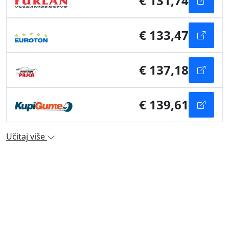
€ 131,74
€ 133,47
€ 137,18
€ 139,61
Učitaj više