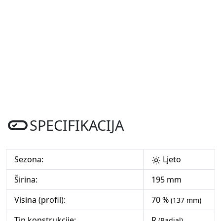
SPECIFIKACIJA
Sezona:
Ljeto
Širina:
195 mm
Visina (profil):
70 %
(137 mm)
Tip konstrukcije:
R
(Radial)