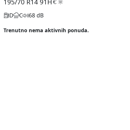
195/70 R14
91H
D
C
68 dB
Trenutno nema aktivnih ponuda.