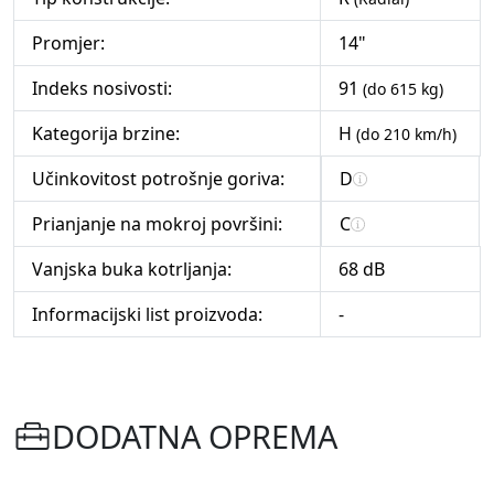
Promjer:
14"
Indeks nosivosti:
91
(do 615 kg)
Kategorija brzine:
H
(do 210 km/h)
Učinkovitost potrošnje goriva:
D
Prianjanje na mokroj površini:
C
Vanjska buka kotrljanja:
68 dB
Informacijski list proizvoda:
-
DODATNA OPREMA