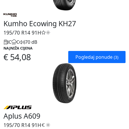
Kumho Ecowing KH27
195/70 R14
91H
C
C
70 dB
NAJNIŽA CIJENA
€ 54,08
Pogledaj ponude
(3)
Aplus A609
195/70 R14
91H