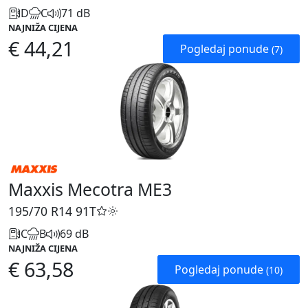
D
C
71 dB
NAJNIŽA CIJENA
€ 44,21
Pogledaj ponude
(7)
Maxxis Mecotra ME3
195/70 R14
91T
C
B
69 dB
NAJNIŽA CIJENA
€ 63,58
Pogledaj ponude
(10)