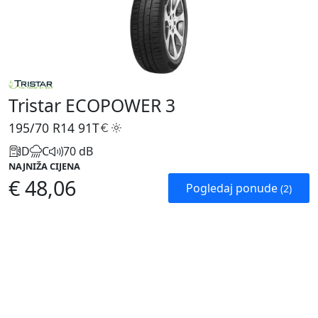
Tristar ECOPOWER 3
195/70 R14
91T
D
C
70 dB
NAJNIŽA CIJENA
€ 48,06
Pogledaj ponude
(2)