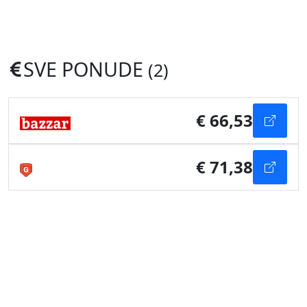
SVE PONUDE
(2)
€ 66,53
€ 71,38