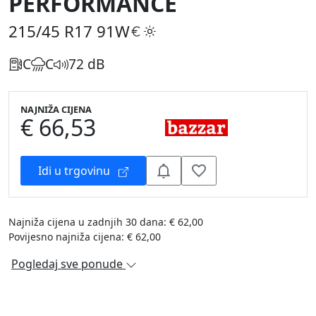
PERFORMANCE
215/45 R17
91W
C
C
72 dB
NAJNIŽA CIJENA
€ 66,53
Idi u trgovinu
Najniža cijena u zadnjih 30 dana: € 62,00
Povijesno najniža cijena: € 62,00
Pogledaj sve ponude