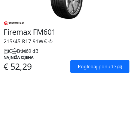
Firemax FM601
215/45 R17
91W
C
B
69 dB
NAJNIŽA CIJENA
€ 52,29
Pogledaj ponude
(4)