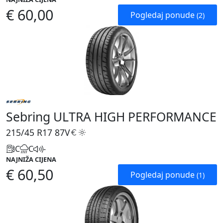
€ 60,00
Pogledaj ponude
(2)
Sebring ULTRA HIGH PERFORMANCE
215/45 R17
87V
C
C
-
NAJNIŽA CIJENA
€ 60,50
Pogledaj ponude
(1)