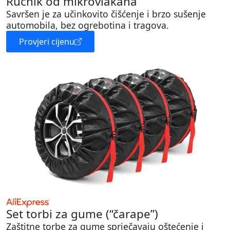
Ručnik od mikrovlakana
Savršen je za učinkovito čišćenje i brzo sušenje
automobila, bez ogrebotina i tragova.
Provjeri cijenu
Set torbi za gume (“čarape”)
Zaštitne torbe za gume sprječavaju oštećenje i