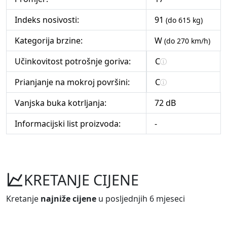
Indeks nosivosti:
91
(do 615 kg)
Kategorija brzine:
W
(do 270 km/h)
Učinkovitost potrošnje goriva:
C
Prianjanje na mokroj površini:
C
Vanjska buka kotrljanja:
72 dB
Informacijski list proizvoda:
-
KRETANJE CIJENE
Kretanje
najniže cijene
u posljednjih 6 mjeseci