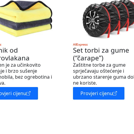
nik od
Set torbi za gume
rovlakana
(“čarape”)
en je za učinkovito
Zaštitne torbe za gume
je i brzo sušenje
sprječavaju oštećenje i
obila, bez ogrebotina i
ubrzano starenje guma do
va.
ne koriste.
ovjeri cijenu
Provjeri cijenu