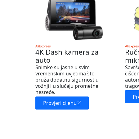
4K Dash kamera za
Ruč
auto
mik
Snimke su jasne u svim
Savrš
vremenskim uvjetima što
čišćen
pruža dodatnu sigurnost u
autom
vožnji i u slučaju prometne
trago
nesreće.
Pr
Provjeri cijenu