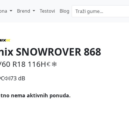
ona
Brend
Testovi
Blog
nix SNOWROVER 868
/60 R18
116H
C
73 dB
tno nema aktivnih ponuda.