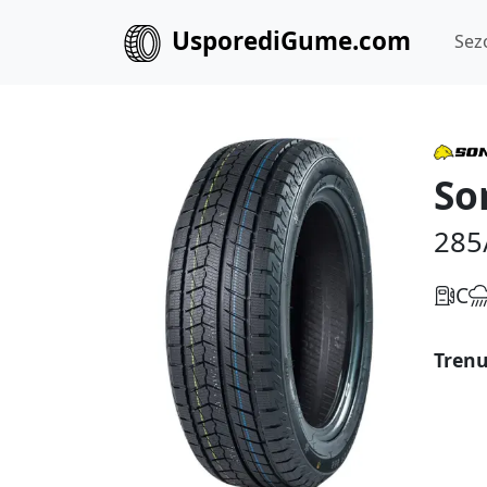
UsporediGume.com
Sez
So
285
C
Trenu