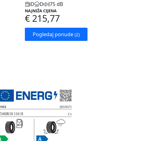
D
D
75 dB
NAJNIŽA CIJENA
€ 215,77
Pogledaj ponude
(2)