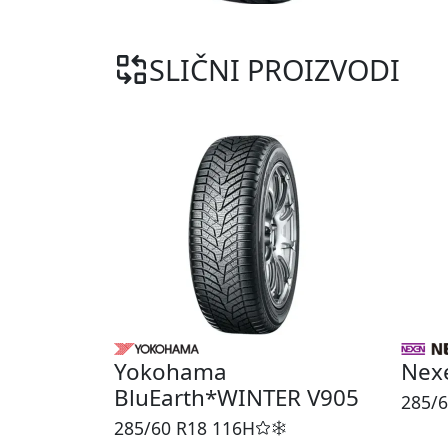
SLIČNI PROIZVODI
Yokohama
Nex
BluEarth*WINTER V905
285/6
285/60 R18
116H