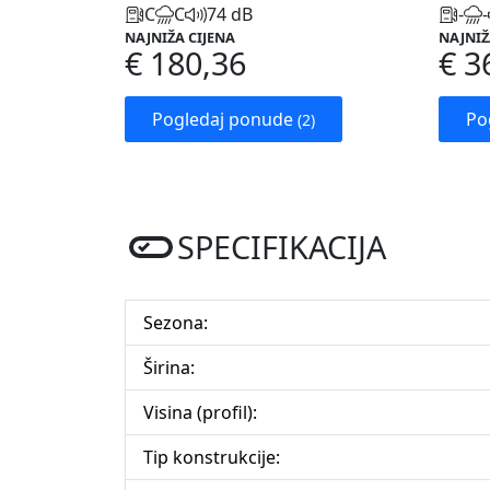
C
C
74 dB
-
-
NAJNIŽA CIJENA
NAJNIŽ
€ 180,36
€ 3
Pogledaj ponude
Po
(2)
SPECIFIKACIJA
Sezona:
Širina:
Visina (profil):
Tip konstrukcije: