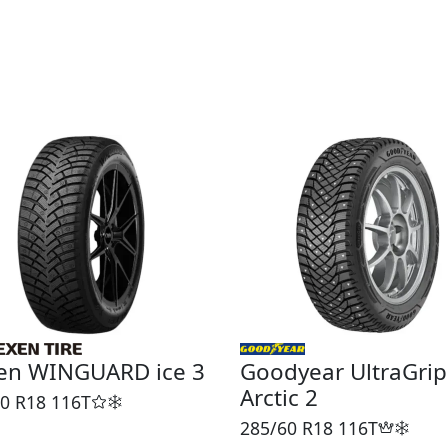
en WINGUARD ice 3
Goodyear UltraGrip
Arctic 2
0 R18
116T
285/60 R18
116T