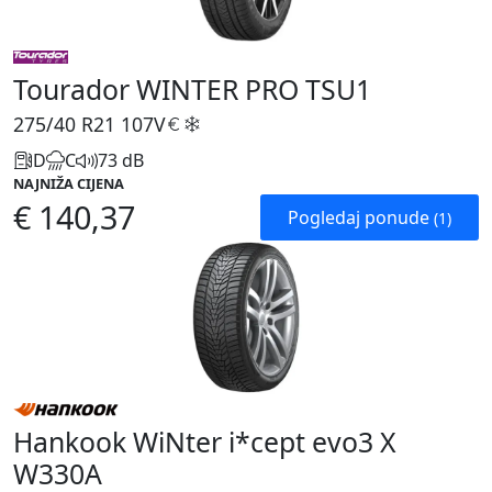
Tourador WINTER PRO TSU1
275/40 R21
107V
D
C
73 dB
NAJNIŽA CIJENA
€ 140,37
Pogledaj ponude
(1)
Hankook WiNter i*cept evo3 X
W330A