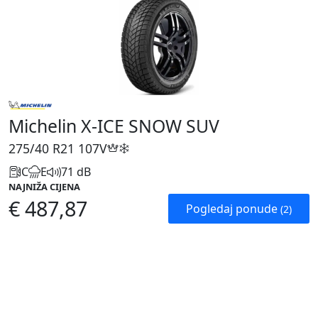
Michelin X-ICE SNOW SUV
275/40 R21
107V
C
E
71 dB
NAJNIŽA CIJENA
€ 487,87
Pogledaj ponude
(2)