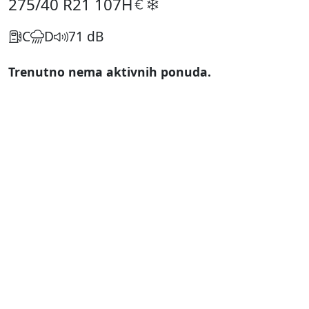
275/40 R21
107H
C
D
71 dB
Trenutno nema aktivnih ponuda.