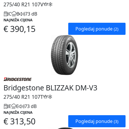
275/40 R21
107V
C
B
73 dB
NAJNIŽA CIJENA
€ 390,15
Pogledaj ponude
(2)
Bridgestone BLIZZAK DM-V3
275/40 R21
107T
E
E
73 dB
NAJNIŽA CIJENA
€ 313,50
Pogledaj ponude
(3)