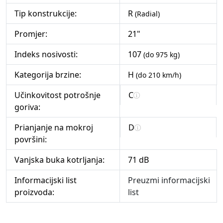
Tip konstrukcije:
R
(Radial)
Promjer:
21"
Indeks nosivosti:
107
(do 975 kg)
Kategorija brzine:
H
(do 210 km/h)
Učinkovitost potrošnje
C
goriva:
Prianjanje na mokroj
D
površini:
Vanjska buka kotrljanja:
71 dB
Informacijski list
Preuzmi informacijski
proizvoda:
list