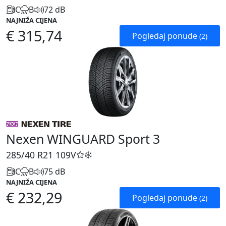
C
B
72 dB
NAJNIŽA CIJENA
€ 315,74
Pogledaj ponude
(2)
Nexen WINGUARD Sport 3
285/40 R21
109V
C
B
75 dB
NAJNIŽA CIJENA
€ 232,29
Pogledaj ponude
(2)