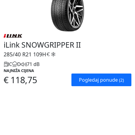
iLink SNOWGRIPPER II
285/40 R21
109H
C
D
71 dB
NAJNIŽA CIJENA
€ 118,75
Pogledaj ponude
(2)