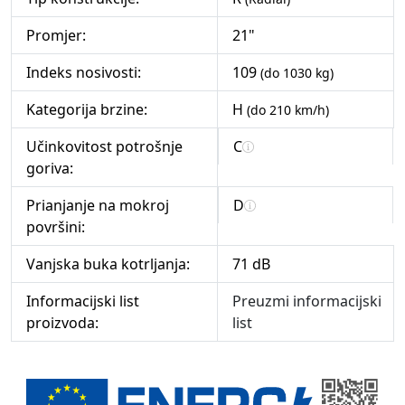
Promjer:
21"
Indeks nosivosti:
109
(do 1030 kg)
Kategorija brzine:
H
(do 210 km/h)
Učinkovitost potrošnje
C
goriva:
Prianjanje na mokroj
D
površini:
Vanjska buka kotrljanja:
71 dB
Informacijski list
Preuzmi informacijski
proizvoda:
list