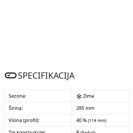
SPECIFIKACIJA
Sezona:
Zima
Širina:
285 mm
Visina (profil):
40 %
(114 mm)
Tip konstrukcije:
R
(Radial)