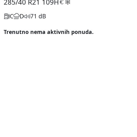
285/40 R21
109H
C
D
71 dB
Trenutno nema aktivnih ponuda.