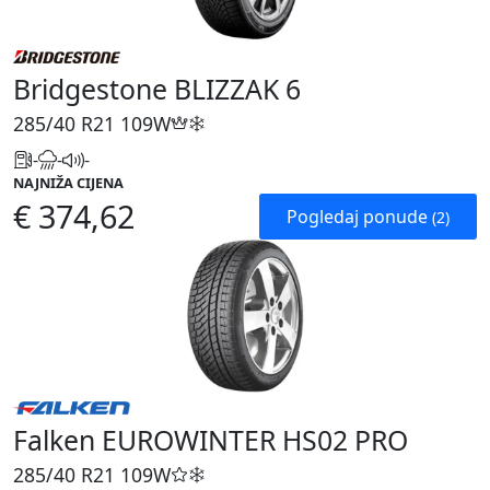
Bridgestone BLIZZAK 6
285/40 R21
109W
-
-
-
NAJNIŽA CIJENA
€ 374,62
Pogledaj ponude
(2)
Falken EUROWINTER HS02 PRO
285/40 R21
109W