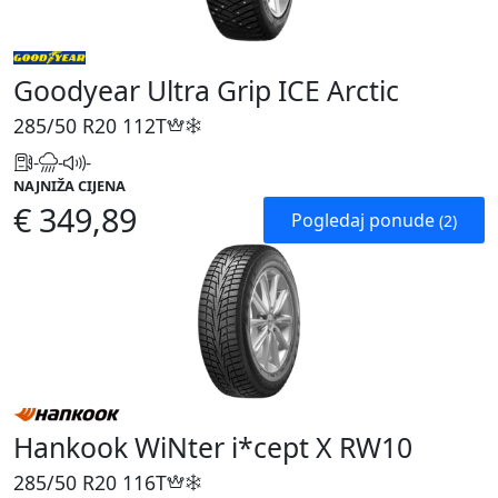
Goodyear Ultra Grip ICE Arctic
285/50 R20
112T
-
-
-
NAJNIŽA CIJENA
€ 349,89
Pogledaj ponude
(2)
Hankook WiNter i*cept X RW10
285/50 R20
116T