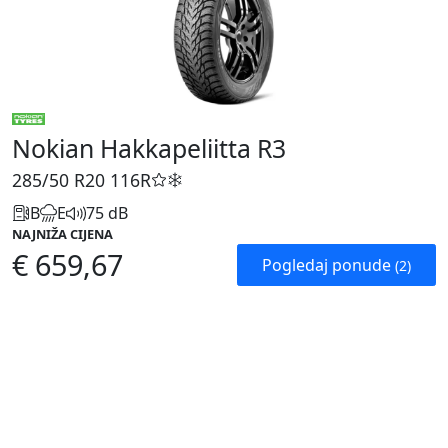
Nokian Hakkapeliitta R3
285/50 R20
116R
B
E
75 dB
NAJNIŽA CIJENA
€ 659,67
Pogledaj ponude
(2)