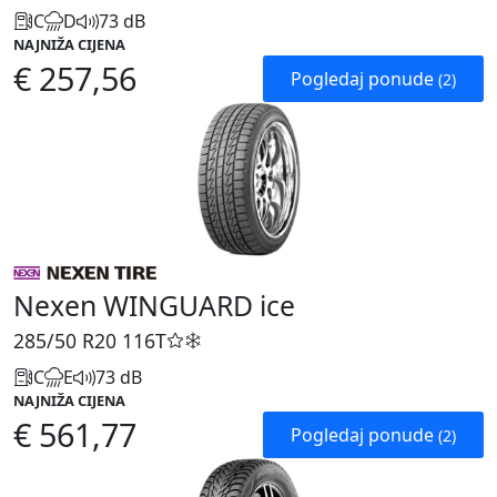
C
D
73 dB
NAJNIŽA CIJENA
€ 257,56
Pogledaj ponude
(2)
Nexen WINGUARD ice
285/50 R20
116T
C
E
73 dB
NAJNIŽA CIJENA
€ 561,77
Pogledaj ponude
(2)