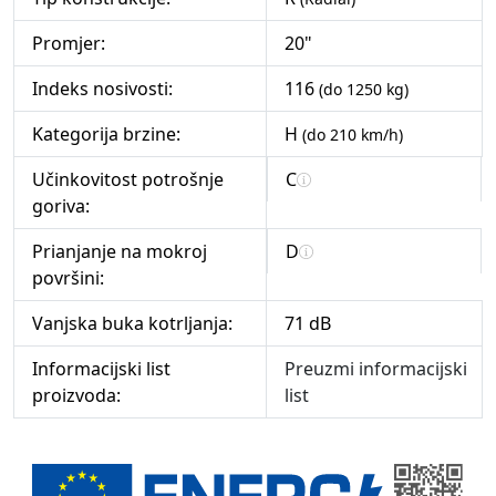
Promjer:
20"
Indeks nosivosti:
116
(do 1250 kg)
Kategorija brzine:
H
(do 210 km/h)
Učinkovitost potrošnje
C
goriva:
Prianjanje na mokroj
D
površini:
Vanjska buka kotrljanja:
71 dB
Informacijski list
Preuzmi informacijski
proizvoda:
list