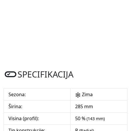
SPECIFIKACIJA
Sezona:
Zima
Širina:
285 mm
Visina (profil):
50 %
(143 mm)
Tip konstrukcije:
R
(Radial)