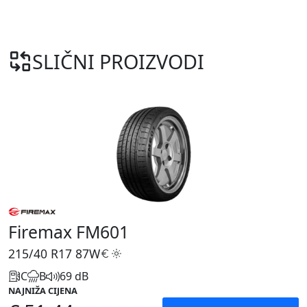
SLIČNI PROIZVODI
Firemax FM601
215/40 R17
87W
C
B
69 dB
NAJNIŽA CIJENA