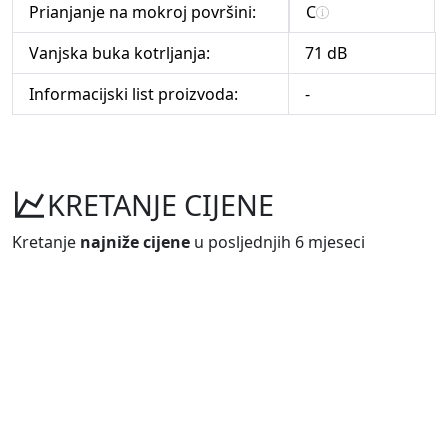
Prianjanje na mokroj površini:
C
Vanjska buka kotrljanja:
71 dB
Informacijski list proizvoda:
-
KRETANJE CIJENE
Kretanje
najniže cijene
u posljednjih 6 mjeseci