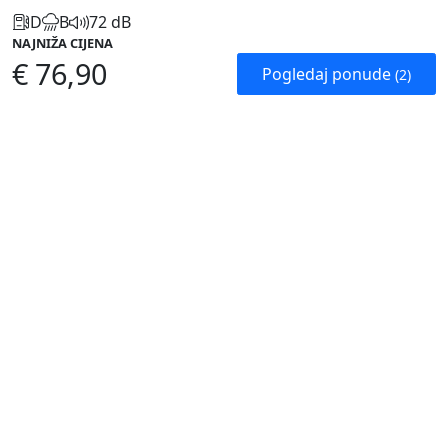
D
B
72 dB
NAJNIŽA CIJENA
€ 76,90
Pogledaj ponude
(2)