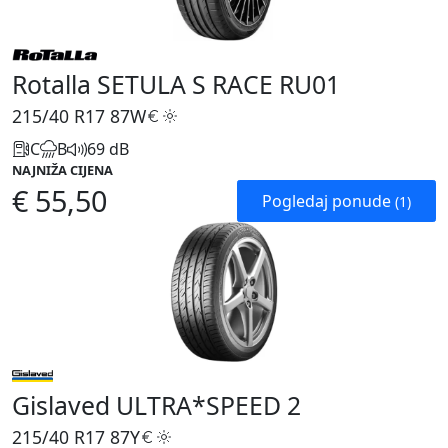
Rotalla SETULA S RACE RU01
215/40 R17
87W
C
B
69 dB
NAJNIŽA CIJENA
€ 55,50
Pogledaj ponude
(1)
Gislaved ULTRA*SPEED 2
215/40 R17
87Y