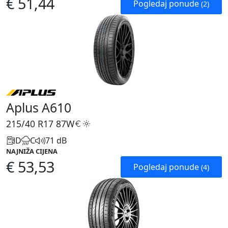
€ 51,44
Pogledaj ponude
(2)
Aplus A610
215/40 R17
87W
D
C
71 dB
NAJNIŽA CIJENA
€ 53,53
Pogledaj ponude
(4)