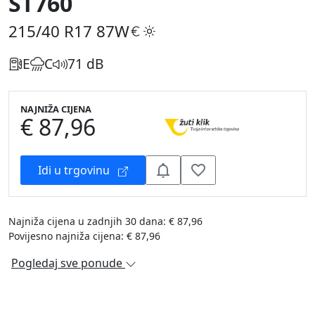
ST760
215/40 R17
87W
E
C
71 dB
NAJNIŽA CIJENA
€ 87,96
Idi u trgovinu
Najniža cijena u zadnjih 30 dana: € 87,96
Povijesno najniža cijena: € 87,96
Pogledaj sve ponude