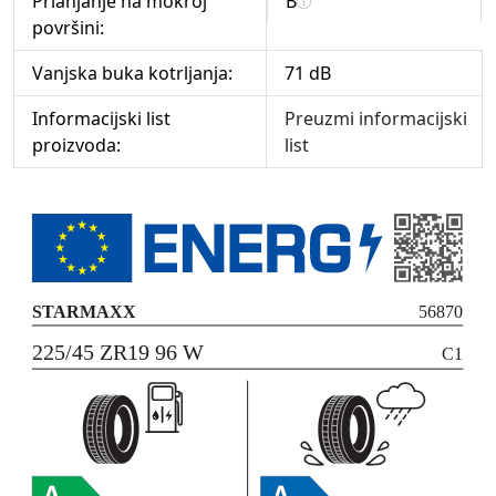
Prianjanje na mokroj
B
površini:
Vanjska buka kotrljanja:
71 dB
Informacijski list
Preuzmi informacijski
proizvoda:
list