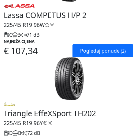
Lassa COMPETUS H/P 2
225/45 R19
96W
C
B
71 dB
NAJNIŽA CIJENA
€ 107,34
Pogledaj ponude
(2)
Triangle EffeXSport TH202
225/45 R19
96Y
D
B
72 dB