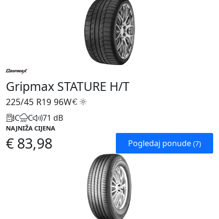
Gripmax STATURE H/T
225/45 R19
96W
C
C
71 dB
NAJNIŽA CIJENA
€ 83,98
Pogledaj ponude
(7)