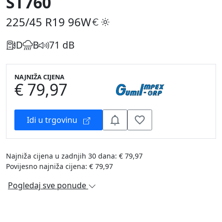
ST760
225/45 R19
96W
D
B
71 dB
NAJNIŽA CIJENA
€ 79,97
Idi u trgovinu
Najniža cijena u zadnjih 30 dana: € 79,97
Povijesno najniža cijena: € 79,97
Pogledaj sve ponude