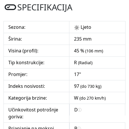
SPECIFIKACIJA
Sezona:
Ljeto
Širina:
235 mm
Visina (profil):
45 %
(106 mm)
Tip konstrukcije:
R
(Radial)
Promjer:
17"
Indeks nosivosti:
97
(do 730 kg)
Kategorija brzine:
W
(do 270 km/h)
Učinkovitost potrošnje
D
goriva:
Prianjanje na mokroj
B