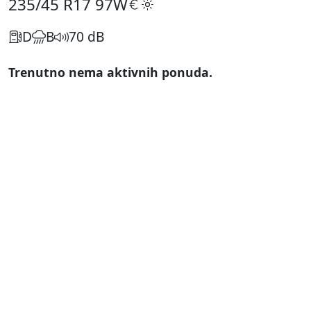
235/45 R17
97W
D
B
70 dB
Trenutno nema aktivnih ponuda.