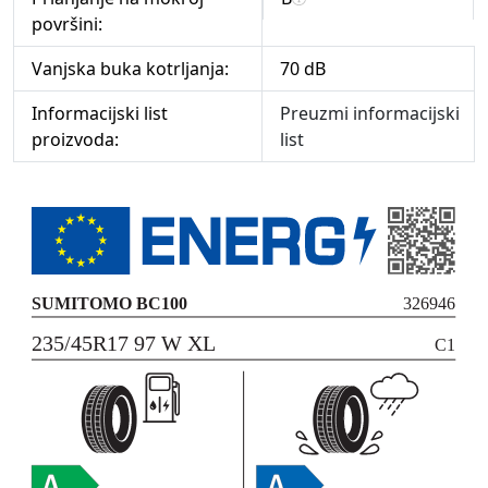
površini:
Vanjska buka kotrljanja:
70 dB
Informacijski list
Preuzmi informacijski
proizvoda:
list