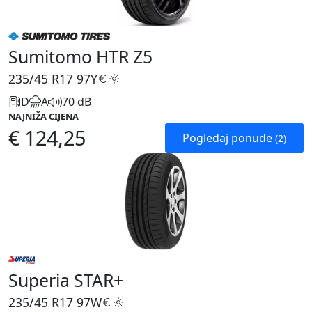
Sumitomo HTR Z5
235/45 R17
97Y
D
A
70 dB
NAJNIŽA CIJENA
€ 124,25
Pogledaj ponude
(2)
Superia STAR+
235/45 R17
97W