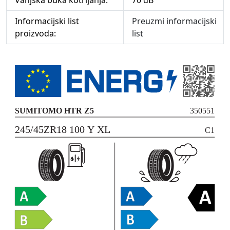
Vanjska buka kotrljanja:
70 dB
Informacijski list
Preuzmi informacijski
proizvoda:
list