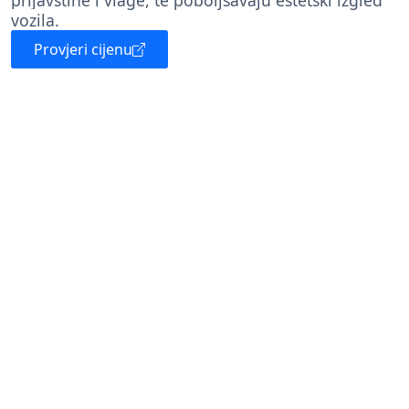
prljavštine i vlage, te poboljšavaju estetski izgled
vozila.
Provjeri cijenu