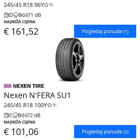
245/45 R18
96Y
D
B
71 dB
NAJNIŽA CIJENA
€ 161,52
Pogledaj ponude
(1)
Nexen N'FERA SU1
245/45 R18
100Y
C
B
72 dB
NAJNIŽA CIJENA
€ 101,06
Pogledaj ponude
(2)