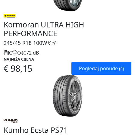
Kormoran ULTRA HIGH
PERFORMANCE
245/45 R18
100W
C
C
72 dB
NAJNIŽA CIJENA
€ 98,15
Pogledaj ponude
(4)
Kumho Ecsta PS71