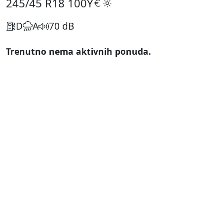
245/45 R18
100Y
D
A
70 dB
Trenutno nema aktivnih ponuda.