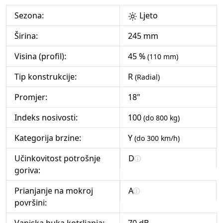
Sezona:
Ljeto
Širina:
245 mm
Visina (profil):
45 %
(110 mm)
Tip konstrukcije:
R
(Radial)
Promjer:
18"
Indeks nosivosti:
100
(do 800 kg)
Kategorija brzine:
Y
(do 300 km/h)
Učinkovitost potrošnje
D
goriva:
Prianjanje na mokroj
A
površini: