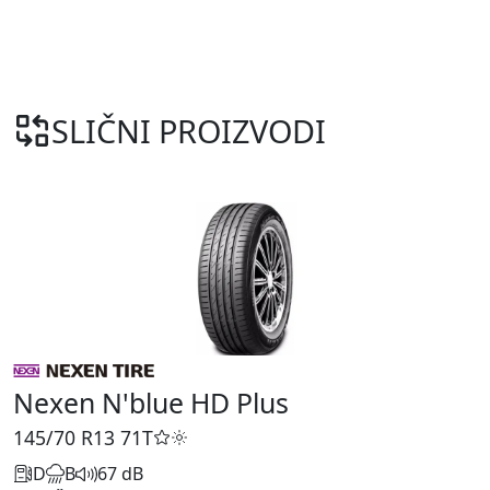
SLIČNI PROIZVODI
Nexen N'blue HD Plus
145/70 R13
71T
D
B
67 dB