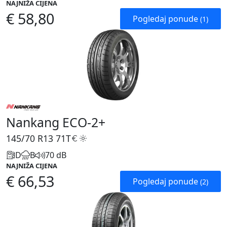
NAJNIŽA CIJENA
€ 58,80
Pogledaj ponude
(1)
Nankang ECO-2+
145/70 R13
71T
D
B
70 dB
NAJNIŽA CIJENA
€ 66,53
Pogledaj ponude
(2)