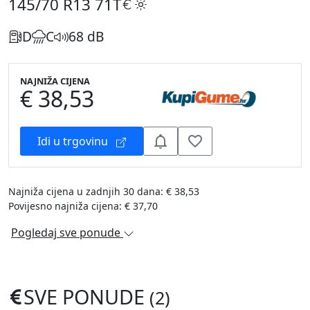
145/70 R13
71T
D
C
68 dB
NAJNIŽA CIJENA
€ 38,53
Idi u trgovinu
Najniža cijena u zadnjih 30 dana: € 38,53
Povijesno najniža cijena: € 37,70
Pogledaj sve ponude
SVE PONUDE
(2)