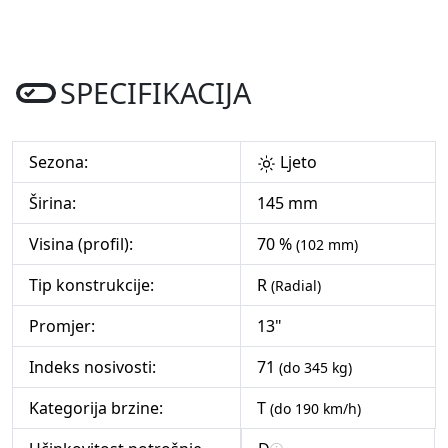
SPECIFIKACIJA
Sezona:
Ljeto
Širina:
145 mm
Visina (profil):
70 %
(102 mm)
Tip konstrukcije:
R
(Radial)
Promjer:
13"
Indeks nosivosti:
71
(do 345 kg)
Kategorija brzine:
T
(do 190 km/h)