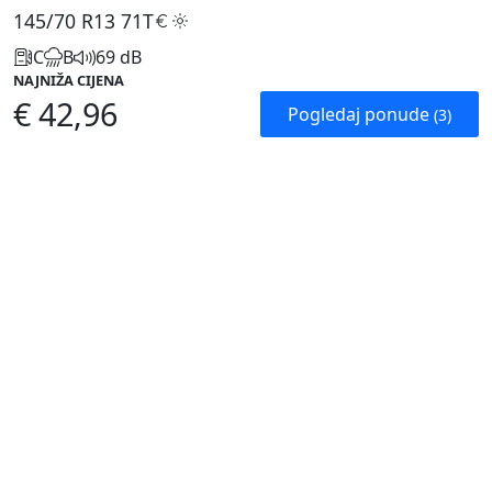
145/70 R13
71T
C
B
69 dB
NAJNIŽA CIJENA
€ 42,96
Pogledaj ponude
(3)