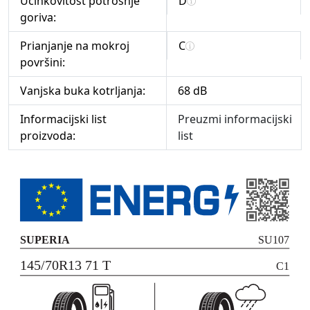
Učinkovitost potrošnje
D
goriva:
Prianjanje na mokroj
C
površini:
Vanjska buka kotrljanja:
68 dB
Informacijski list
Preuzmi informacijski
proizvoda:
list