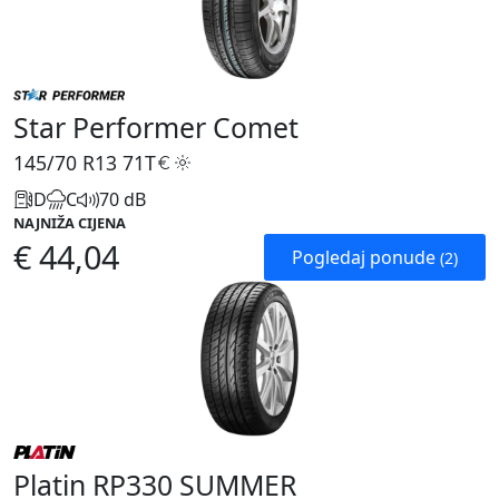
Star Performer Comet
145/70 R13
71T
D
C
70 dB
NAJNIŽA CIJENA
€ 44,04
Pogledaj ponude
(2)
Platin RP330 SUMMER