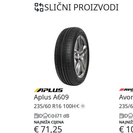
SLIČNI PROIZVODI
Aplus A609
Avo
235/60 R16
100H
235/6
D
C
71 dB
D
NAJNIŽA CIJENA
NAJNIŽ
€ 71,25
€ 1