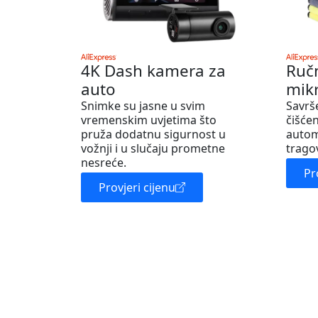
4K Dash kamera za
Ruč
auto
mik
Snimke su jasne u svim
Savrš
vremenskim uvjetima što
čišćen
pruža dodatnu sigurnost u
autom
vožnji i u slučaju prometne
trago
nesreće.
Pr
Provjeri cijenu