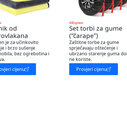
nik od
Set torbi za gume
rovlakana
(“čarape”)
en je za učinkovito
Zaštitne torbe za gume
je i brzo sušenje
sprječavaju oštećenje i
obila, bez ogrebotina i
ubrzano starenje guma do
va.
ne koriste.
ovjeri cijenu
Provjeri cijenu