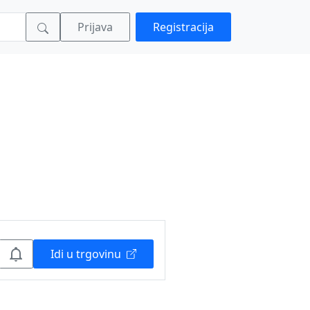
Prijava
Registracija
Idi u trgovinu