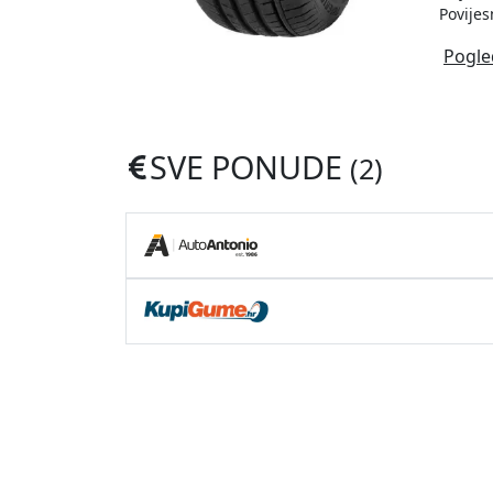
Povijes
Pogle
SVE PONUDE
(2)