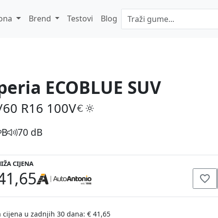
ona
Brend
Testovi
Blog
peria ECOBLUE SUV
/60 R16
100V
B
70 dB
IŽA CIJENA
41,65
 cijena u zadnjih 30 dana: € 41,65