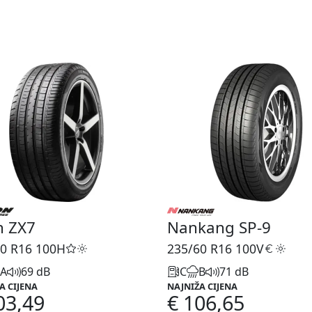
n ZX7
Nankang SP-9
0 R16
100H
235/60 R16
100V
A
69 dB
C
B
71 dB
A CIJENA
NAJNIŽA CIJENA
03,49
€ 106,65