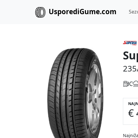
UsporediGume.com
Sez
Su
235
C
NAJN
€ 
Najniža