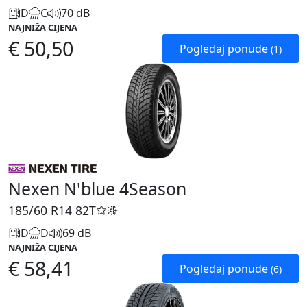
D
C
70 dB
NAJNIŽA CIJENA
€ 50,50
Pogledaj ponude
(1)
Nexen N'blue 4Season
185/60 R14
82T
D
D
69 dB
NAJNIŽA CIJENA
€ 58,41
Pogledaj ponude
(6)