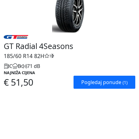
GT Radial 4Seasons
185/60 R14
82H
C
B
71 dB
NAJNIŽA CIJENA
€ 51,50
Pogledaj ponude
(1)