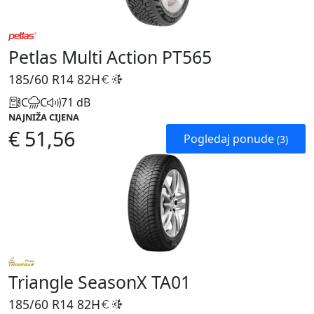
Petlas Multi Action PT565
185/60 R14
82H
C
C
71 dB
NAJNIŽA CIJENA
€ 51,56
Pogledaj ponude
(3)
Triangle SeasonX TA01
185/60 R14
82H