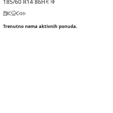
185/60 R14
86H
C
C
-
Trenutno nema aktivnih ponuda.