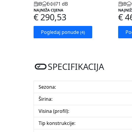
B
E
71 dB
B
NAJNIŽA CIJENA
NAJNIŽ
€ 290,53
€ 4
Pogledaj ponude
Po
(4)
SPECIFIKACIJA
Sezona:
Širina:
Visina (profil):
Tip konstrukcije: