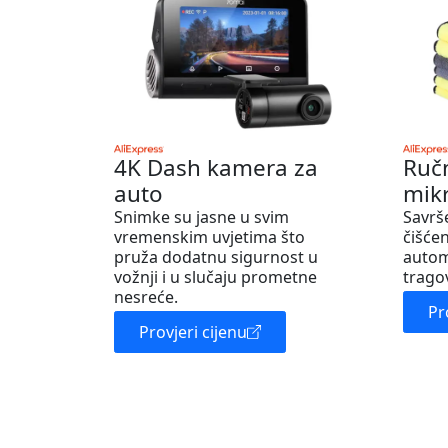
4K Dash kamera za
Ruč
auto
mik
Snimke su jasne u svim
Savrš
vremenskim uvjetima što
čišćen
pruža dodatnu sigurnost u
autom
vožnji i u slučaju prometne
trago
nesreće.
Pr
Provjeri cijenu