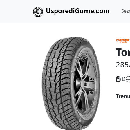
UsporediGume.com
Sez
To
285
D
Trenu