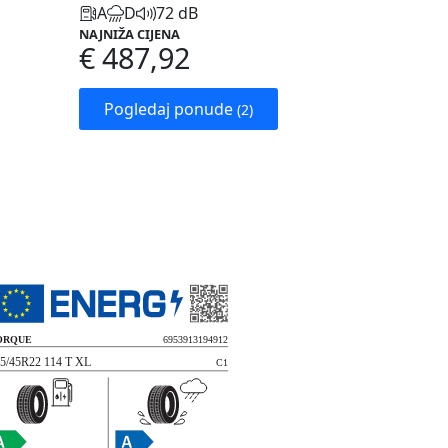
A
D
72 dB
NAJNIŽA CIJENA
€ 487,92
Pogledaj ponude
(2)