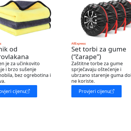
nik od
Set torbi za gume
rovlakana
(“čarape”)
en je za učinkovito
Zaštitne torbe za gume
je i brzo sušenje
sprječavaju oštećenje i
obila, bez ogrebotina i
ubrzano starenje guma do
va.
ne koriste.
ovjeri cijenu
Provjeri cijenu