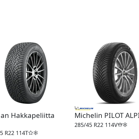
an Hakkapeliitta
Michelin PILOT ALP
285/45 R22
114V
5 R22
114T