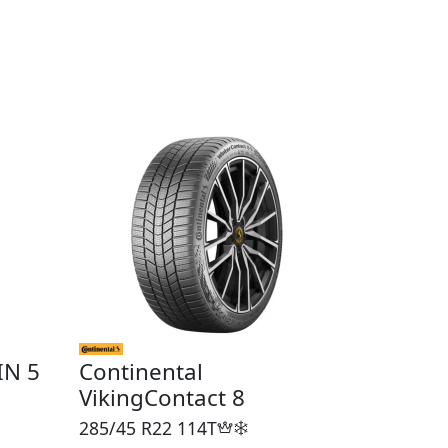
IN 5
Continental
VikingContact 8
285/45 R22
114T