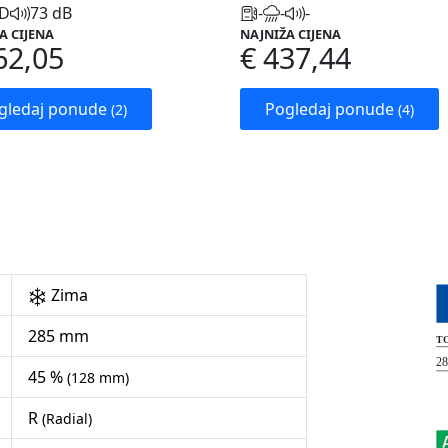
D
73 dB
-
-
-
A CIJENA
NAJNIŽA CIJENA
62,05
€ 437,44
gledaj ponude
Pogledaj ponude
(2)
(4)
Zima
285 mm
45 %
(128 mm)
R
(Radial)