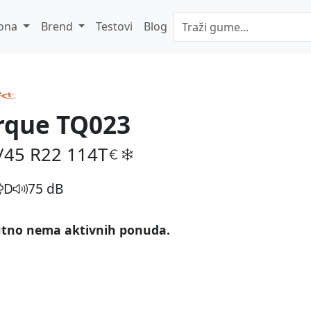
ona
Brend
Testovi
Blog
rque TQ023
/45 R22
114T
D
75 dB
tno nema aktivnih ponuda.