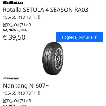
Rotalla SETULA 4 SEASON RA03
155/65 R13
73T
D
C
71 dB
NAJNIŽA CIJENA
€ 39,50
Pogledaj ponude
(1)
Nankang N-607+
155/65 R13
73T
D
C
71 dB
NAJNIŽA CIJENA