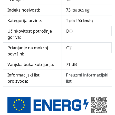
Indeks nosivosti:
73
(do 365 kg)
Kategorija brzine:
T
(do 190 km/h)
Učinkovitost potrošnje
D
goriva:
Prianjanje na mokroj
C
površini:
Vanjska buka kotrljanja:
71 dB
Informacijski list
Preuzmi informacijski
proizvoda:
list