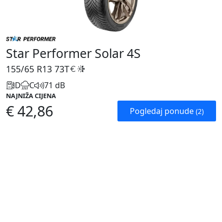
Star Performer Solar 4S
155/65 R13
73T
D
C
71 dB
NAJNIŽA CIJENA
€ 42,86
Pogledaj ponude
(2)