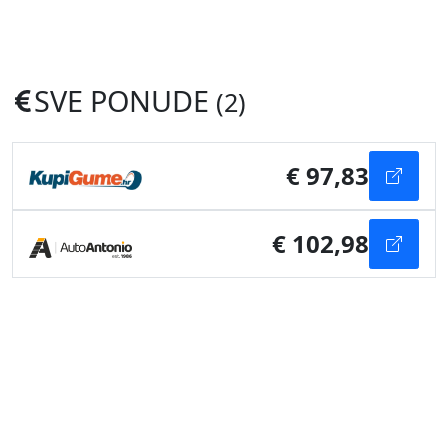
SVE PONUDE
(2)
€ 97,83
€ 102,98