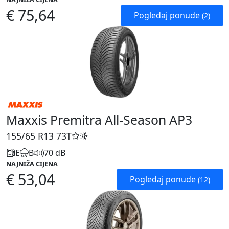
€ 75,64
Pogledaj ponude
(2)
Maxxis Premitra All-Season AP3
155/65 R13
73T
E
B
70 dB
NAJNIŽA CIJENA
€ 53,04
Pogledaj ponude
(12)