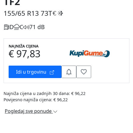
TF2
155/65 R13
73T
D
C
71 dB
NAJNIŽA CIJENA
€ 97,83
Idi u trgovinu
Najniža cijena u zadnjih 30 dana: € 96,22
Povijesno najniža cijena: € 96,22
Pogledaj sve ponude