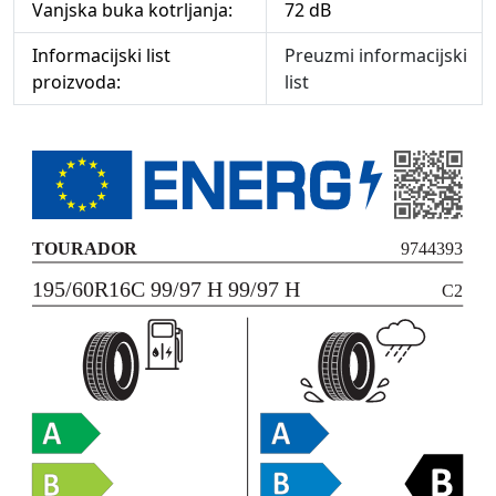
Vanjska buka kotrljanja:
72 dB
Informacijski list
Preuzmi informacijski
proizvoda:
list