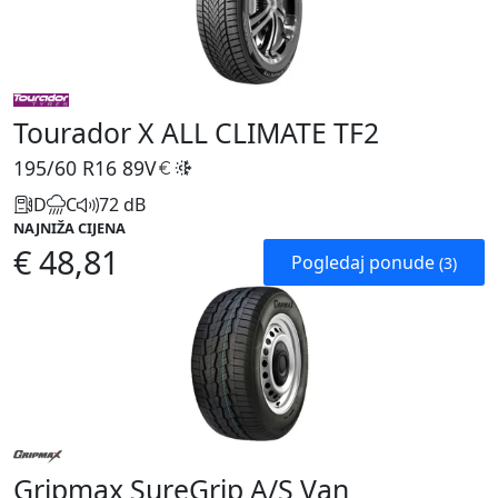
Tourador X ALL CLIMATE TF2
195/60 R16
89V
D
C
72 dB
NAJNIŽA CIJENA
€ 48,81
Pogledaj ponude
(3)
Gripmax SureGrip A/S Van