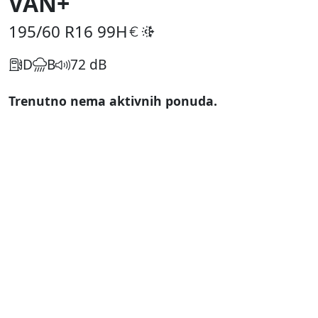
VAN+
195/60 R16
99H
D
B
72 dB
Trenutno nema aktivnih ponuda.