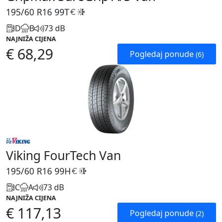
195/60 R16
99T
D
B
73 dB
NAJNIŽA CIJENA
€ 68,29
Pogledaj ponude
(6)
Viking FourTech Van
195/60 R16
99H
C
A
73 dB
NAJNIŽA CIJENA
€ 117,13
Pogledaj ponude
(2)