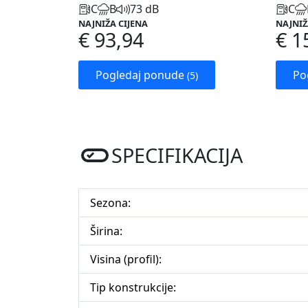
C
B
73 dB
C
NAJNIŽA CIJENA
NAJNIŽ
€ 93,94
€ 1
Pogledaj ponude
Po
(5)
SPECIFIKACIJA
Sezona:
Širina:
Visina (profil):
Tip konstrukcije: