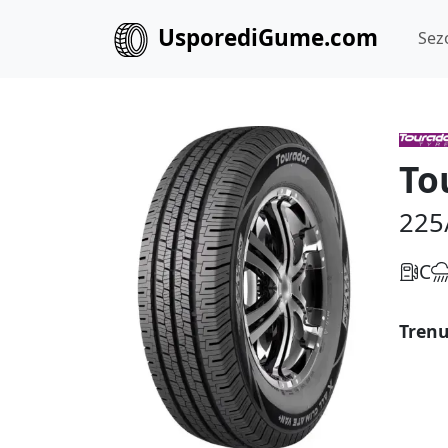
UsporediGume.com
Sez
To
225
C
Trenu