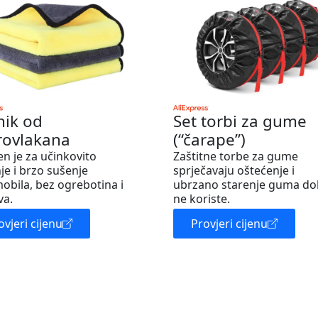
nik od
Set torbi za gume
rovlakana
(“čarape”)
en je za učinkovito
Zaštitne torbe za gume
je i brzo sušenje
sprječavaju oštećenje i
obila, bez ogrebotina i
ubrzano starenje guma do
va.
ne koriste.
ovjeri cijenu
Provjeri cijenu