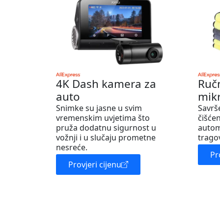
4K Dash kamera za
Ruč
auto
mik
Snimke su jasne u svim
Savrš
vremenskim uvjetima što
čišćen
pruža dodatnu sigurnost u
autom
vožnji i u slučaju prometne
trago
nesreće.
Pr
Provjeri cijenu