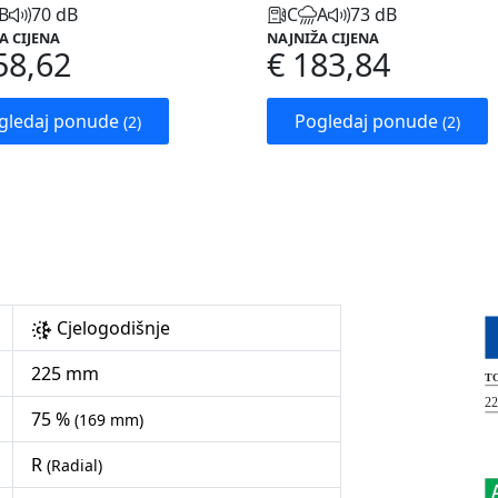
B
70 dB
C
A
73 dB
A CIJENA
NAJNIŽA CIJENA
58,62
€ 183,84
gledaj ponude
Pogledaj ponude
(2)
(2)
Cjelogodišnje
225 mm
75 %
(169 mm)
R
(Radial)