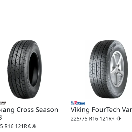
kang Cross Season
Viking FourTech Va
8
225/75 R16
121R
5 R16
121R