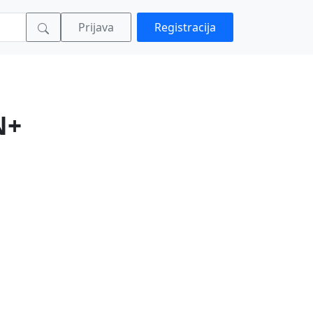
Prijava
Registracija
N+