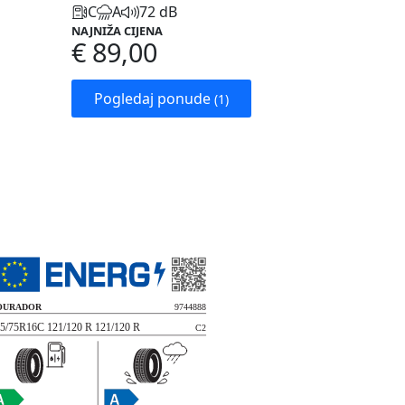
C
A
72 dB
NAJNIŽA CIJENA
€ 89,00
Pogledaj ponude
(1)