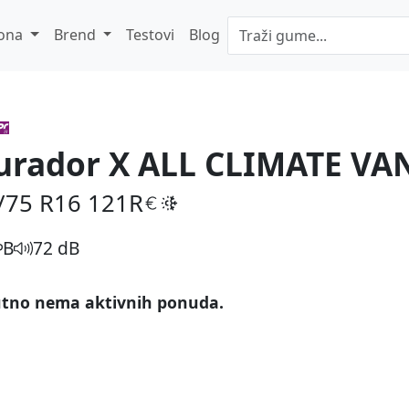
ona
Brend
Testovi
Blog
urador X ALL CLIMATE VA
/75 R16
121R
B
72 dB
tno nema aktivnih ponuda.