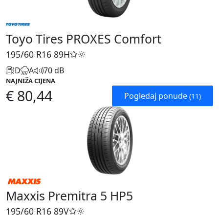
Toyo Tires PROXES Comfort
195/60 R16
89H
D
A
70 dB
NAJNIŽA CIJENA
€ 80,44
Pogledaj ponude
(11)
Maxxis Premitra 5 HP5
195/60 R16
89V