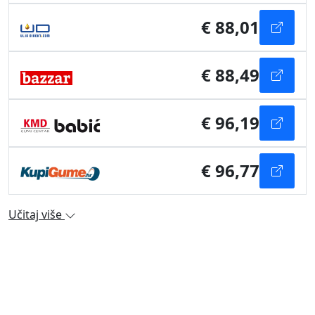
€ 88,01
€ 88,49
€ 96,19
€ 96,77
Učitaj više