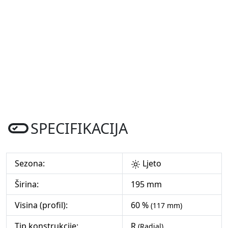
SPECIFIKACIJA
Sezona:
Ljeto
Širina:
195 mm
Visina (profil):
60 %
(117 mm)
Tip konstrukcije:
R
(Radial)