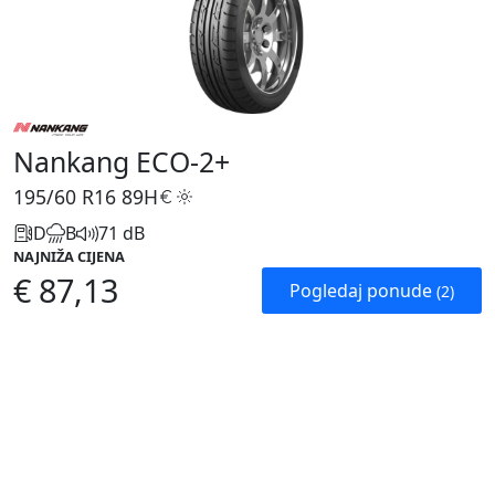
Nankang ECO-2+
195/60 R16
89H
D
B
71 dB
NAJNIŽA CIJENA
€ 87,13
Pogledaj ponude
(2)