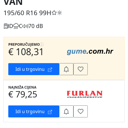
VAN
195/60 R16
99H
D
C
70 dB
PREPORUČUJEMO
€ 108,31
Idi u trgovinu
NAJNIŽA CIJENA
€ 79,25
Idi u trgovinu