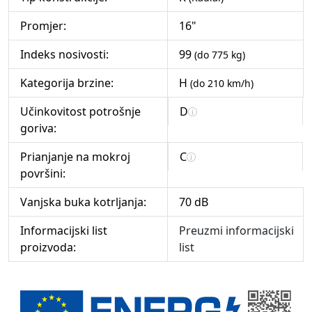
Promjer:
16"
Indeks nosivosti:
99
(do 775 kg)
Kategorija brzine:
H
(do 210 km/h)
Učinkovitost potrošnje
D
goriva:
Prianjanje na mokroj
C
površini:
Vanjska buka kotrljanja:
70 dB
Informacijski list
Preuzmi informacijski
proizvoda:
list