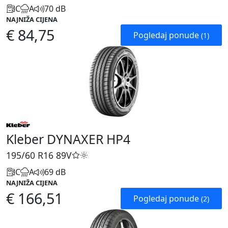
C
A
70 dB
NAJNIŽA CIJENA
€ 84,75
Pogledaj ponude
(1)
Kleber DYNAXER HP4
195/60 R16
89V
C
A
69 dB
NAJNIŽA CIJENA
€ 166,51
Pogledaj ponude
(2)