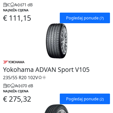
C
A
71 dB
NAJNIŽA CIJENA
€ 111,15
Pogledaj ponude
(7)
Yokohama ADVAN Sport V105
235/55 R20
102V
D
A
70 dB
NAJNIŽA CIJENA
€ 275,32
Pogledaj ponude
(2)