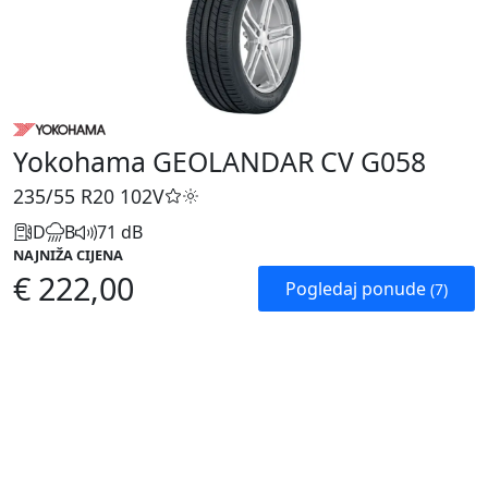
Yokohama GEOLANDAR CV G058
235/55 R20
102V
D
B
71 dB
NAJNIŽA CIJENA
€ 222,00
Pogledaj ponude
(7)