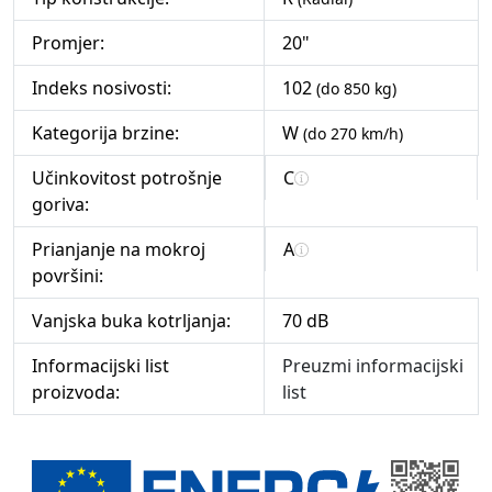
Promjer:
20"
Indeks nosivosti:
102
(do 850 kg)
Kategorija brzine:
W
(do 270 km/h)
Učinkovitost potrošnje
C
goriva:
Prianjanje na mokroj
A
površini:
Vanjska buka kotrljanja:
70 dB
Informacijski list
Preuzmi informacijski
proizvoda:
list