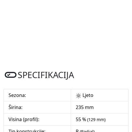
SPECIFIKACIJA
Sezona:
Ljeto
Širina:
235 mm
Visina (profil):
55 %
(129 mm)
Tip konstrukcije:
R
(Radial)