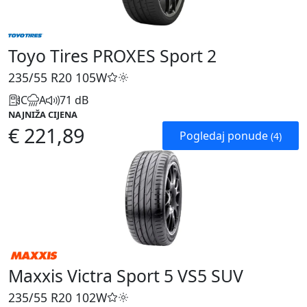
Toyo Tires PROXES Sport 2
235/55 R20
105W
C
A
71 dB
NAJNIŽA CIJENA
€ 221,89
Pogledaj ponude
(4)
Maxxis Victra Sport 5 VS5 SUV
235/55 R20
102W