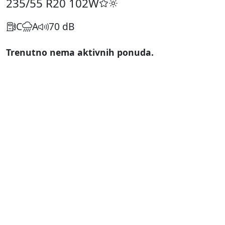
235/55 R20
102W
C
A
70 dB
Trenutno nema aktivnih ponuda.