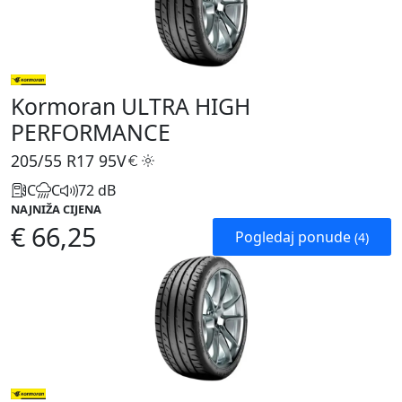
Kormoran ULTRA HIGH
PERFORMANCE
205/55 R17
95V
C
C
72 dB
NAJNIŽA CIJENA
€ 66,25
Pogledaj ponude
(4)