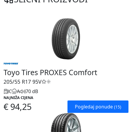
Toyo Tires PROXES Comfort
205/55 R17
95V
C
A
70 dB
NAJNIŽA CIJENA
€ 94,25
Pogledaj ponude
(15)