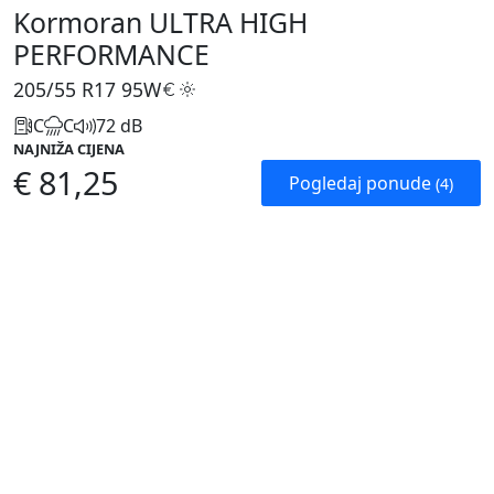
Kormoran ULTRA HIGH
PERFORMANCE
205/55 R17
95W
C
C
72 dB
NAJNIŽA CIJENA
€ 81,25
Pogledaj ponude
(4)