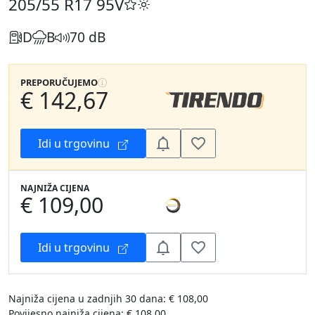
205/55 R17
95V
D
B
70 dB
PREPORUČUJEMO
€ 142,67
Idi u trgovinu
NAJNIŽA CIJENA
€ 109,00
Idi u trgovinu
Najniža cijena u zadnjih 30 dana: € 108,00
Povijesno najniža cijena: € 108,00