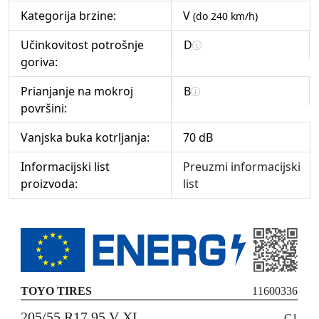
Kategorija brzine:
V
(do 240 km/h)
Učinkovitost potrošnje
D
goriva:
Prianjanje na mokroj
B
površini:
Vanjska buka kotrljanja:
70 dB
Informacijski list
Preuzmi informacijski
proizvoda:
list