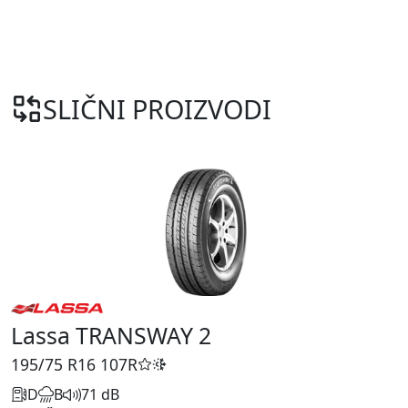
SLIČNI PROIZVODI
Lassa TRANSWAY 2
195/75 R16
107R
D
B
71 dB