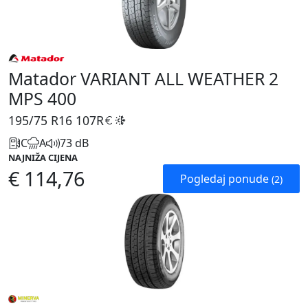
Matador VARIANT ALL WEATHER 2
MPS 400
195/75 R16
107R
C
A
73 dB
NAJNIŽA CIJENA
€ 114,76
Pogledaj ponude
(2)