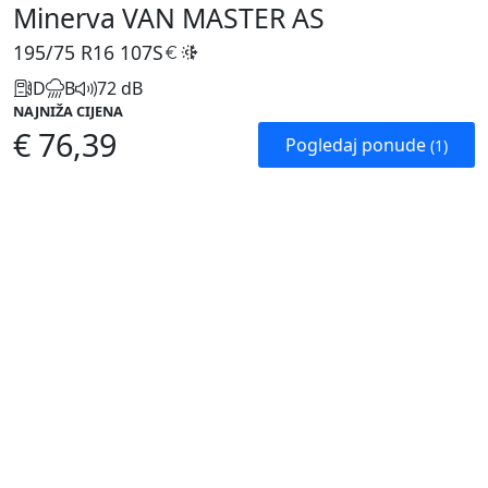
Minerva VAN MASTER AS
195/75 R16
107S
D
B
72 dB
NAJNIŽA CIJENA
€ 76,39
Pogledaj ponude
(1)