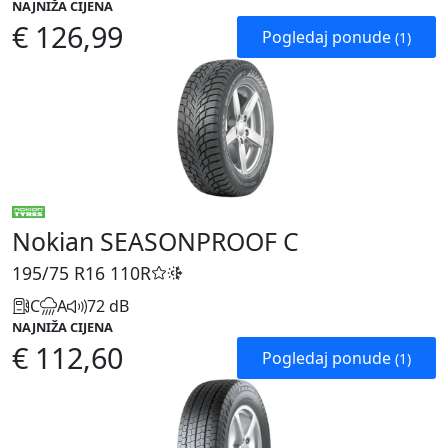
NAJNIŽA CIJENA
€ 126,99
Pogledaj ponude
(1)
Nokian SEASONPROOF C
195/75 R16
110R
C
A
72 dB
NAJNIŽA CIJENA
€ 112,60
Pogledaj ponude
(1)