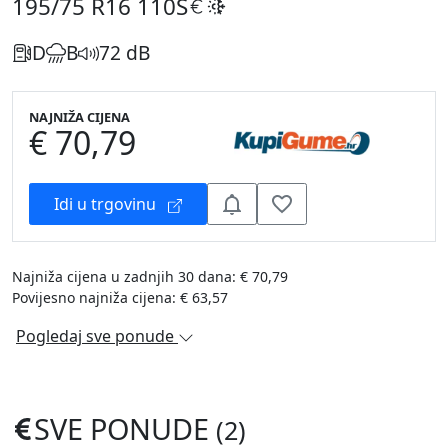
195/75 R16
110S
D
B
72 dB
NAJNIŽA CIJENA
€ 70,79
Idi u trgovinu
Najniža cijena u zadnjih 30 dana: € 70,79
Povijesno najniža cijena: € 63,57
Pogledaj sve ponude
SVE PONUDE
(2)