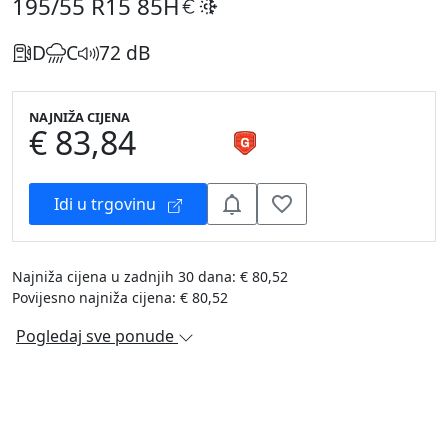
195/55 R15
85H
D
C
72 dB
NAJNIŽA CIJENA
€ 83,84
Idi u trgovinu
Najniža cijena u zadnjih 30 dana: € 80,52
Povijesno najniža cijena: € 80,52
Pogledaj sve ponude