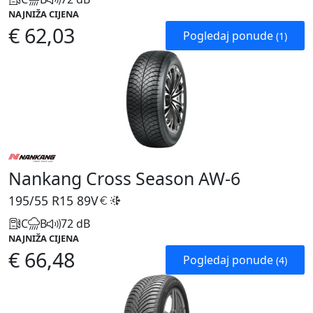
NAJNIŽA CIJENA
€ 62,03
Pogledaj ponude
(1)
Nankang Cross Season AW-6
195/55 R15
89V
C
B
72 dB
NAJNIŽA CIJENA
€ 66,48
Pogledaj ponude
(4)