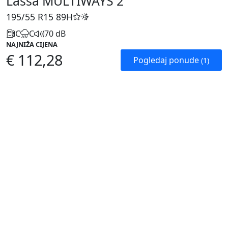
Lassa MULTIWAYS 2
195/55 R15
89H
C
C
70 dB
NAJNIŽA CIJENA
€ 112,28
Pogledaj ponude
(1)