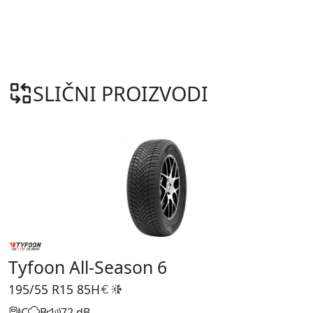
SLIČNI PROIZVODI
Tyfoon All-Season 6
195/55 R15
85H
C
B
72 dB