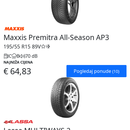
Maxxis Premitra All-Season AP3
195/55 R15
89V
C
B
70 dB
NAJNIŽA CIJENA
€ 64,83
Pogledaj ponude
(10)