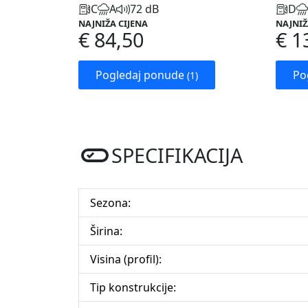
C
A
72 dB
D
NAJNIŽA CIJENA
NAJNIŽ
€ 84,50
€ 1
Pogledaj ponude
Po
(1)
SPECIFIKACIJA
Sezona:
Širina:
Visina (profil):
Tip konstrukcije: