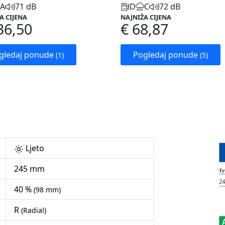
A
71 dB
D
C
72 dB
A CIJENA
NAJNIŽA CIJENA
36,50
€ 68,87
gledaj ponude
Pogledaj ponude
(1)
(5)
Ljeto
245 mm
40 %
(98 mm)
R
(Radial)