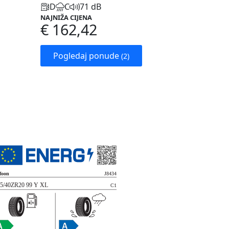
D
C
71 dB
NAJNIŽA CIJENA
€ 162,42
Pogledaj ponude
(2)