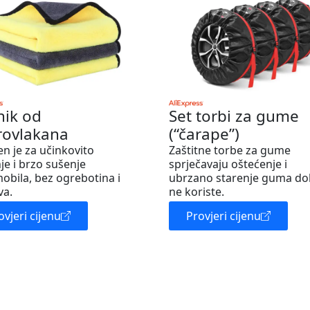
nik od
Set torbi za gume
rovlakana
(“čarape”)
en je za učinkovito
Zaštitne torbe za gume
je i brzo sušenje
sprječavaju oštećenje i
obila, bez ogrebotina i
ubrzano starenje guma do
va.
ne koriste.
ovjeri cijenu
Provjeri cijenu