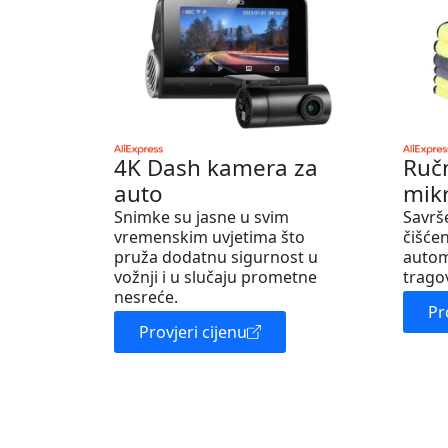
4K Dash kamera za
Ruč
auto
mik
Snimke su jasne u svim
Savrš
vremenskim uvjetima što
čišćen
pruža dodatnu sigurnost u
autom
vožnji i u slučaju prometne
trago
nesreće.
Pr
Provjeri cijenu