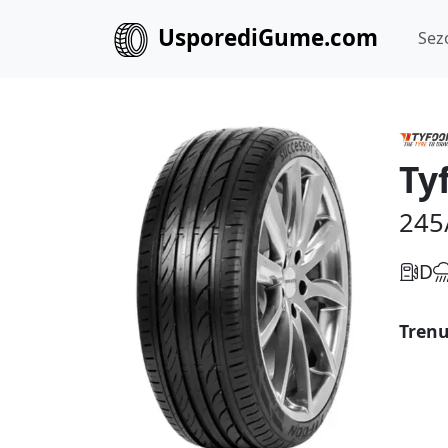
UsporediGume.com
Sez
Ty
245
D
Trenu