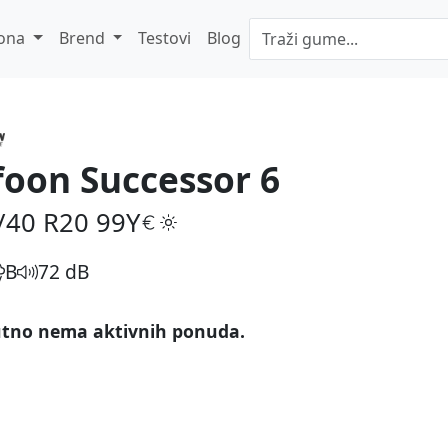
ona
Brend
Testovi
Blog
foon Successor 6
/40 R20
99Y
B
72 dB
tno nema aktivnih ponuda.