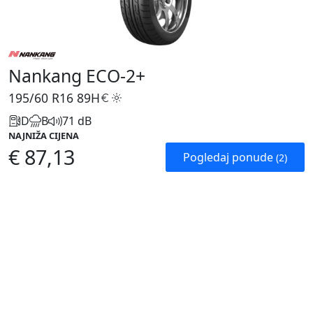
Nankang ECO-2+
195/60 R16
89H
D
B
71 dB
NAJNIŽA CIJENA
€ 87,13
Pogledaj ponude
(2)