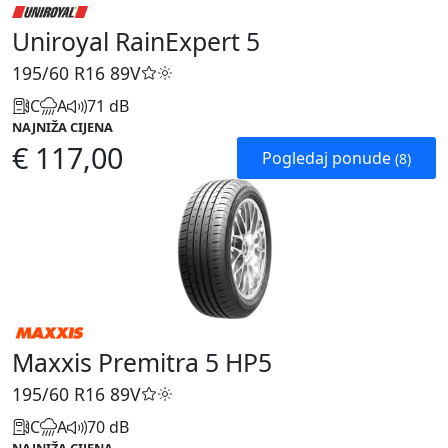
Uniroyal RainExpert 5
195/60 R16
89V
C
A
71 dB
NAJNIŽA CIJENA
€ 117,00
Pogledaj ponude
(8)
Maxxis Premitra 5 HP5
195/60 R16
89V
C
A
70 dB