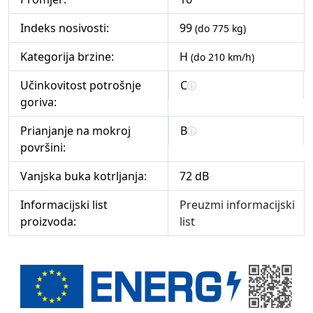
Indeks nosivosti:
99
(do 775 kg)
Kategorija brzine:
H
(do 210 km/h)
Učinkovitost potrošnje
C
goriva:
Prianjanje na mokroj
B
površini:
Vanjska buka kotrljanja:
72 dB
Informacijski list
Preuzmi informacijski
proizvoda:
list