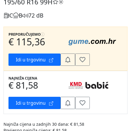
195/60 R16
99H
C
B
72 dB
PREPORUČUJEMO
€ 115,36
Idi u trgovinu
NAJNIŽA CIJENA
€ 81,58
Idi u trgovinu
Najniža cijena u zadnjih 30 dana: € 81,58
Povijesno najniža cijena: € 81,58