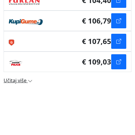
€ 104,40
€ 106,79
€ 107,65
€ 109,03
Učitaj više