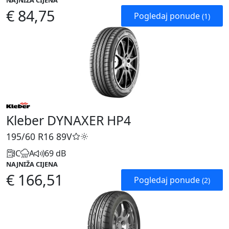
NAJNIŽA CIJENA
€ 84,75
Pogledaj ponude
(1)
Kleber DYNAXER HP4
195/60 R16
89V
C
A
69 dB
NAJNIŽA CIJENA
€ 166,51
Pogledaj ponude
(2)