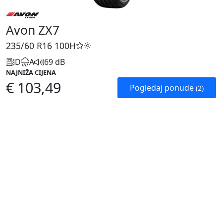
Avon ZX7
235/60 R16
100H
D
A
69 dB
NAJNIŽA CIJENA
€ 103,49
Pogledaj ponude
(2)