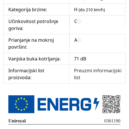
Kategorija brzine:
H
(do 210 km/h)
Učinkovitost potrošnje
C
goriva:
Prianjanje na mokroj
A
površini:
Vanjska buka kotrljanja:
71 dB
Informacijski list
Preuzmi informacijski
proizvoda:
list