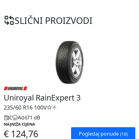
SLIČNI PROIZVODI
Uniroyal RainExpert 3
235/60 R16
100V
C
A
71 dB
NAJNIŽA CIJENA
€ 124,76
Pogledaj ponude
(10)