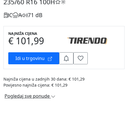
235/60 R16
100H
C
A
71 dB
NAJNIŽA CIJENA
€ 101,99
Idi u trgovinu
Najniža cijena u zadnjih 30 dana: € 101,29
Povijesno najniža cijena: € 101,29
Pogledaj sve ponude