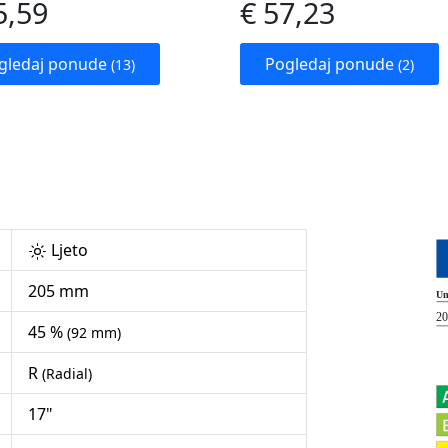
5,59
€ 57,23
gledaj ponude
Pogledaj ponude
(13)
(2)
Ljeto
205 mm
45 %
(92 mm)
R
(Radial)
17"