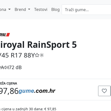
ona
Brend
Testovi
Blog
iroyal RainSport 5
/45 R17
88Y
A
72 dB
IŽA CIJENA
97,86
 cijena u zadnjih 30 dana: € 97,85