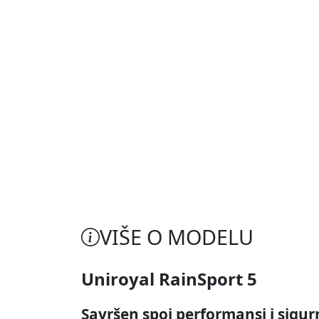
VIŠE O MODELU
Uniroyal RainSport 5
Savršen spoj performansi i sigu