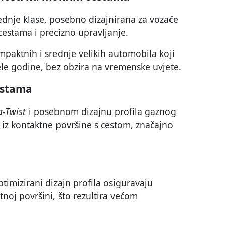
ednje klase, posebno dizajnirana za vozače
cestama i precizno upravljanje.
paktnih i srednje velikih automobila koji
ijele godine, bez obzira na vremenske uvjete.
estama
-Twist
i posebnom dizajnu profila gaznog
 iz kontaktne površine s cestom, značajno
ptimizirani dizajn profila osiguravaju
noj površini, što rezultira većom