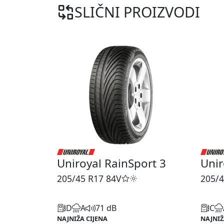
SLIČNI PROIZVODI
Uniroyal RainSport 3
Unir
205/45 R17
84V
205/4
D
A
71 dB
C
NAJNIŽA CIJENA
NAJNIŽ