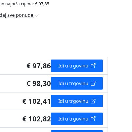
no najniža cijena: € 97,85
daj sve ponude
€ 97,86
Idi u trgovinu
€ 98,30
Idi u trgovinu
€ 102,41
Idi u trgovinu
€ 102,82
Idi u trgovinu