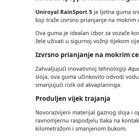
Uniroyal RainSport 5
je ljetna guma sr
koji traže izvrsno prianjanje na mokrim 
Ova guma je idealan izbor za vozače kom
žele uživati u sigurnoj vožnji tijekom c
Izvrsno prianjanje na mokrim c
Zahvaljujući inovativnoj tehnologiji
Aqua
sloja, ova guma učinkovito odvodi vodu
smanjujući rizik od akvaplaninga.
Produljen vijek trajanja
Novorazvijeni materijal gaznog sloja i o
ravnomjernu raspodjelu tlaka na kontakt
kilometražom i smanjenom bukom.