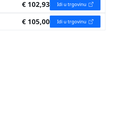
€ 102,93
Idi u trgovinu
€ 105,00
Idi u trgovinu