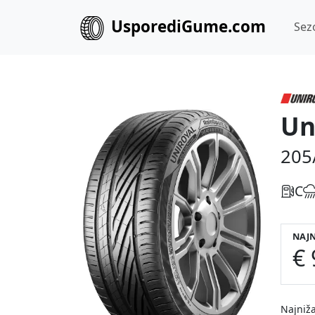
UsporediGume.com
Sez
Un
205
C
NAJN
€ 
Najniža