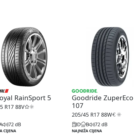
oyal RainSport 5
Goodride ZuperEco
107
5 R17
88V
205/45 R17
88W
A
72 dB
D
B
72 dB
A CIJENA
NAJNIŽA CIJENA