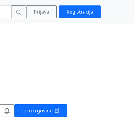
Prijava
Registracija
Idi u trgovinu