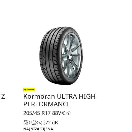
 Z-
Kormoran ULTRA HIGH
PERFORMANCE
205/45 R17
88V
C
C
72 dB
NAJNIŽA CIJENA