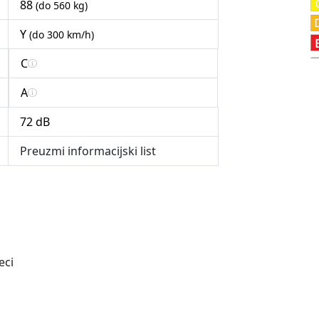
88
(do 560 kg)
Y
(do 300 km/h)
C
A
72 dB
Preuzmi informacijski list
eci