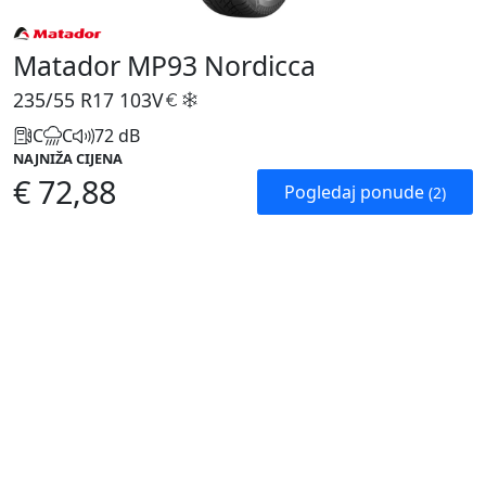
Matador MP93 Nordicca
235/55 R17
103V
C
C
72 dB
NAJNIŽA CIJENA
€ 72,88
Pogledaj ponude
(2)