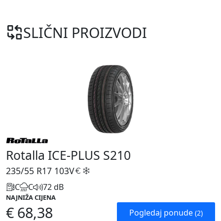
SLIČNI PROIZVODI
Rotalla ICE-PLUS S210
235/55 R17
103V
C
C
72 dB
NAJNIŽA CIJENA
€ 68,38
Pogledaj ponude
(2)