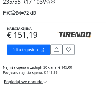
235/55 R17
103V
C
B
72 dB
NAJNIŽA CIJENA
€ 151,19
Idi u trgovinu
Najniža cijena u zadnjih 30 dana: € 145,00
Povijesno najniža cijena: € 143,39
Pogledaj sve ponude