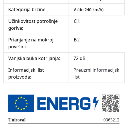
Kategorija brzine:
V
(do 240 km/h)
Učinkovitost potrošnje
C
goriva:
Prianjanje na mokroj
B
površini:
Vanjska buka kotrljanja:
72 dB
Informacijski list
Preuzmi informacijski
proizvoda:
list