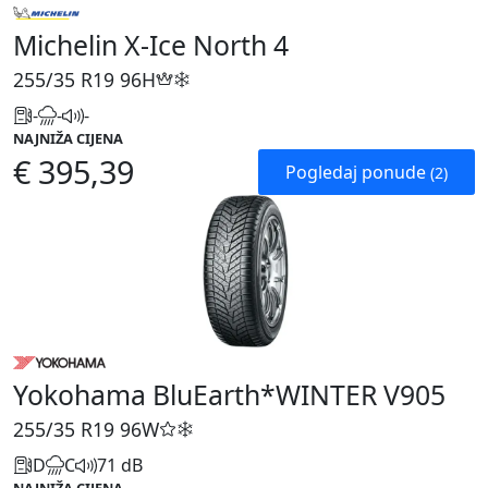
Michelin X-Ice North 4
255/35 R19
96H
-
-
-
NAJNIŽA CIJENA
€ 395,39
Pogledaj ponude
(2)
Yokohama BluEarth*WINTER V905
255/35 R19
96W
D
C
71 dB