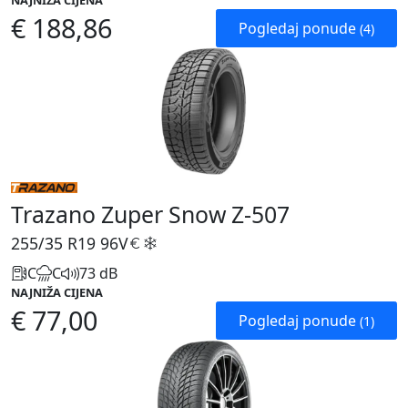
NAJNIŽA CIJENA
€ 188,86
Pogledaj ponude
(4)
Trazano Zuper Snow Z-507
255/35 R19
96V
C
C
73 dB
NAJNIŽA CIJENA
€ 77,00
Pogledaj ponude
(1)