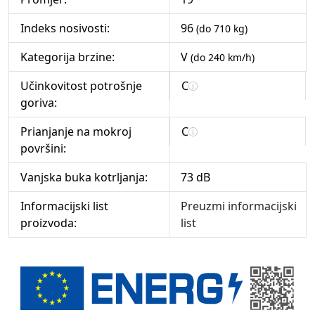
Indeks nosivosti:
96
(do 710 kg)
Kategorija brzine:
V
(do 240 km/h)
Učinkovitost potrošnje
C
goriva:
Prianjanje na mokroj
C
površini:
Vanjska buka kotrljanja:
73 dB
Informacijski list
Preuzmi informacijski
proizvoda:
list