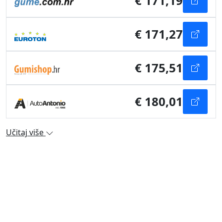
€ 171,19
€ 171,27
€ 175,51
€ 180,01
Učitaj više