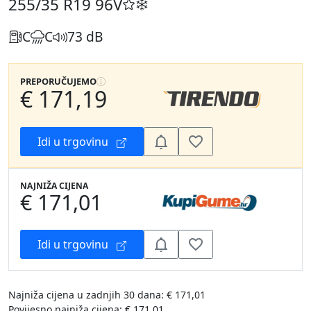
255/35 R19
96V
C
C
73 dB
PREPORUČUJEMO
€ 171,19
Idi u trgovinu
NAJNIŽA CIJENA
€ 171,01
Idi u trgovinu
Najniža cijena u zadnjih 30 dana: € 171,01
Povijesno najniža cijena: € 171,01