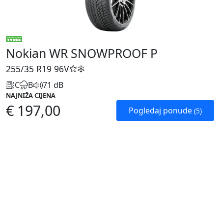
Nokian WR SNOWPROOF P
255/35 R19
96V
C
B
71 dB
NAJNIŽA CIJENA
€ 197,00
Pogledaj ponude
(5)