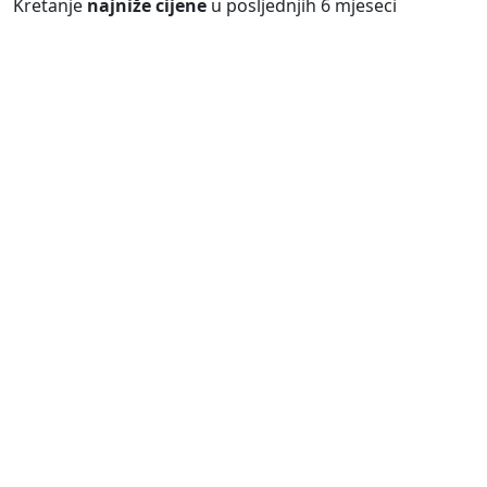
Kretanje
najniže cijene
u posljednjih 6 mjeseci