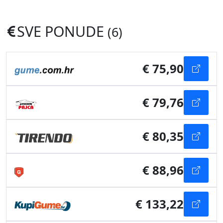
SVE PONUDE
(6)
€ 75,90
€ 79,76
€ 80,35
€ 88,96
€ 133,22