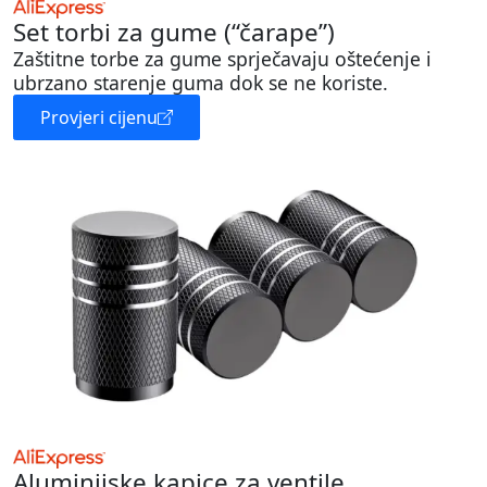
Set torbi za gume (“čarape”)
Zaštitne torbe za gume sprječavaju oštećenje i
ubrzano starenje guma dok se ne koriste.
Provjeri cijenu
Aluminijske kapice za ventile