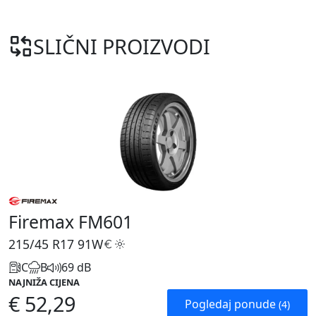
SLIČNI PROIZVODI
Firemax FM601
215/45 R17
91W
C
B
69 dB
NAJNIŽA CIJENA
€ 52,29
Pogledaj ponude
(4)