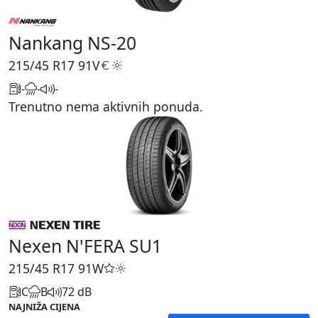
Nankang NS-20
215/45 R17
91V
-
-
-
Trenutno nema aktivnih ponuda.
Nexen N'FERA SU1
215/45 R17
91W
C
B
72 dB
NAJNIŽA CIJENA