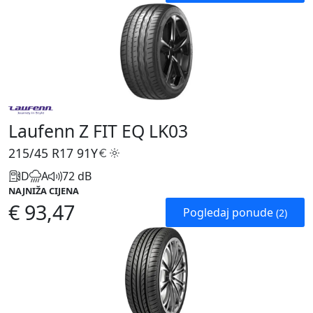
Laufenn Z FIT EQ LK03
215/45 R17
91Y
D
A
72 dB
NAJNIŽA CIJENA
€ 93,47
Pogledaj ponude
(2)