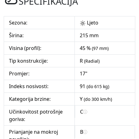
SPECIFIKACIJA
Sezona:
Ljeto
Širina:
215 mm
Visina (profil):
45 %
(97 mm)
Tip konstrukcije:
R
(Radial)
Promjer:
17"
Indeks nosivosti:
91
(do 615 kg)
Kategorija brzine:
Y
(do 300 km/h)
Učinkovitost potrošnje
C
goriva:
Prianjanje na mokroj
B