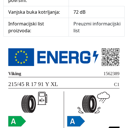
površini:
Vanjska buka kotrljanja:
72 dB
Informacijski list
Preuzmi informacijski
proizvoda:
list