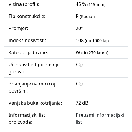
Visina (profil):
45 %
(119 mm)
Tip konstrukcije:
R
(Radial)
Promjer:
20"
Indeks nosivosti:
108
(do 1000 kg)
Kategorija brzine:
W
(do 270 km/h)
Učinkovitost potrošnje
C
goriva:
Prianjanje na mokroj
C
površini:
Vanjska buka kotrljanja:
72 dB
Informacijski list
Preuzmi informacijski
proizvoda:
list