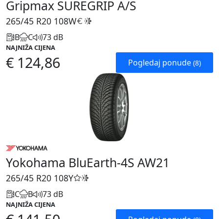
Gripmax SUREGRIP A/S
265/45 R20
108W
B
C
73 dB
NAJNIŽA CIJENA
€ 124,86
Pogledaj ponude
(8)
Yokohama BluEarth-4S AW21
265/45 R20
108Y
C
B
73 dB
NAJNIŽA CIJENA