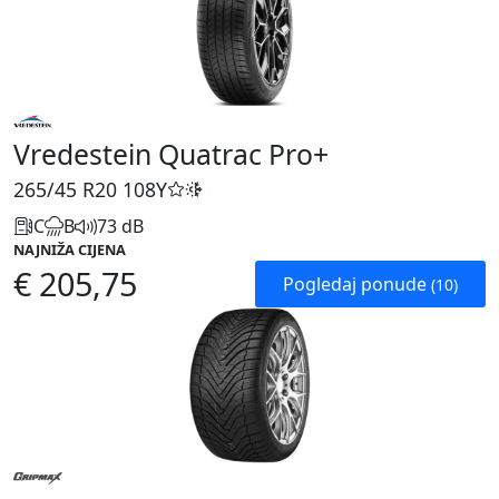
Vredestein Quatrac Pro+
265/45 R20
108Y
C
B
73 dB
NAJNIŽA CIJENA
€ 205,75
Pogledaj ponude
(10)