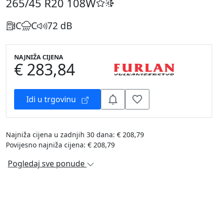
265/45 R20
108W
C
C
72 dB
NAJNIŽA CIJENA
€ 283,84
Idi u trgovinu
Najniža cijena u zadnjih 30 dana: € 208,79
Povijesno najniža cijena: € 208,79
Pogledaj sve ponude