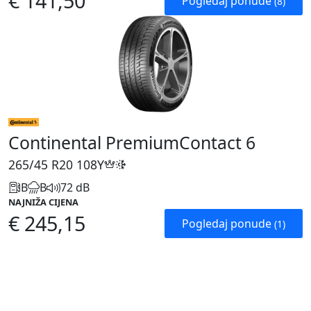
€ 141,50
Pogledaj ponude
(8)
Continental PremiumContact 6
265/45 R20
108Y
B
B
72 dB
NAJNIŽA CIJENA
€ 245,15
Pogledaj ponude
(1)