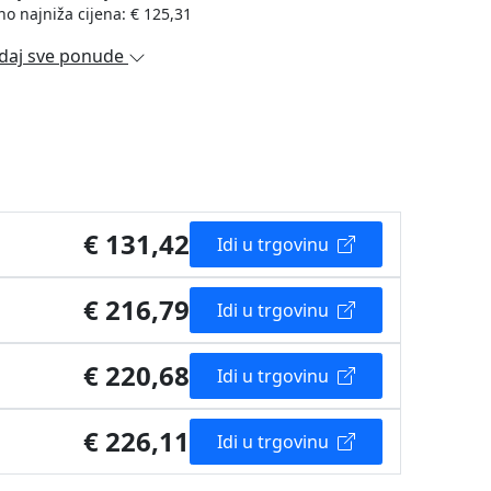
no najniža cijena: € 125,31
daj sve ponude
€ 131,42
Idi u trgovinu
€ 216,79
Idi u trgovinu
€ 220,68
Idi u trgovinu
€ 226,11
Idi u trgovinu