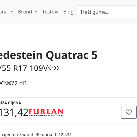
ona
Brend
Testovi
Blog
edestein Quatrac 5
/55 R17
109V
C
72 dB
IŽA CIJENA
131,42
 cijena u zadnjih 30 dana: € 125,31