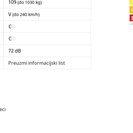
109
(do 1030 kg)
V
(do 240 km/h)
C
C
72 dB
Preuzmi informacijski list
eci