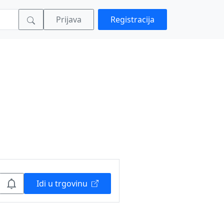
Prijava
Registracija
Idi u trgovinu