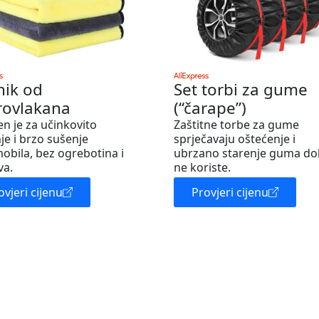
nik od
Set torbi za gume
rovlakana
(“čarape”)
en je za učinkovito
Zaštitne torbe za gume
je i brzo sušenje
sprječavaju oštećenje i
obila, bez ogrebotina i
ubrzano starenje guma do
va.
ne koriste.
ovjeri cijenu
Provjeri cijenu