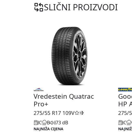
SLIČNI PROIZVODI
Vredestein Quatrac
Goo
Pro+
HP 
275/55 R17
109V
275/5
C
B
73 dB
C
NAJNIŽA CIJENA
NAJNIŽ