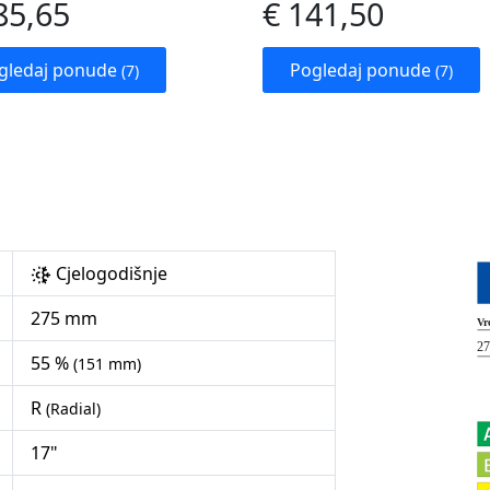
85,65
€ 141,50
gledaj ponude
Pogledaj ponude
(7)
(7)
Cjelogodišnje
275 mm
55 %
(151 mm)
R
(Radial)
17"