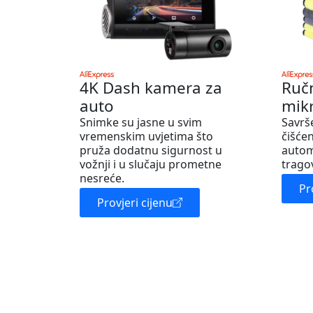
4K Dash kamera za
Ruč
auto
mik
Snimke su jasne u svim
Savrš
vremenskim uvjetima što
čišćen
pruža dodatnu sigurnost u
autom
vožnji i u slučaju prometne
trago
nesreće.
Pr
Provjeri cijenu