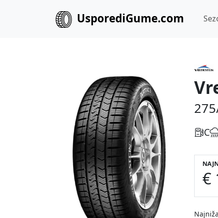
UsporediGume.com
Sez
Vr
275
C
NAJN
€ 
Najniža