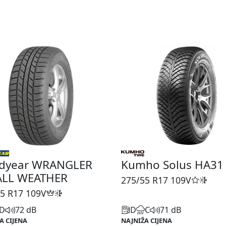
dyear WRANGLER
Kumho Solus HA31
ALL WEATHER
275/55 R17
109V
5 R17
109V
D
72 dB
D
C
71 dB
A CIJENA
NAJNIŽA CIJENA