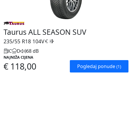
Taurus ALL SEASON SUV
235/55 R18
104V
C
D
68 dB
NAJNIŽA CIJENA
€ 118,00
Pogledaj ponude
(1)