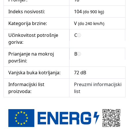
Indeks nosivosti:
104
(do 900 kg)
Kategorija brzine:
V
(do 240 km/h)
Učinkovitost potrošnje
C
goriva:
Prianjanje na mokroj
B
površini:
Vanjska buka kotrljanja:
72 dB
Informacijski list
Preuzmi informacijski
proizvoda:
list