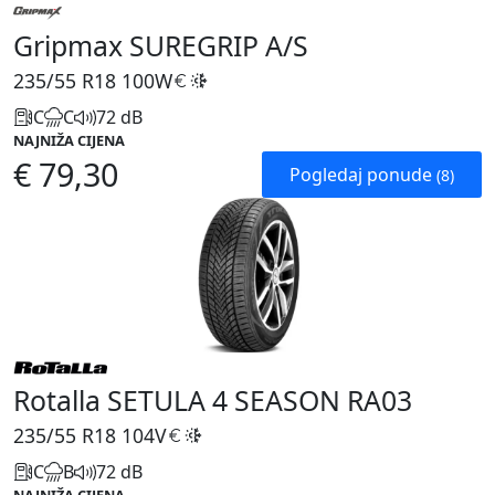
Gripmax SUREGRIP A/S
235/55 R18
100W
C
C
72 dB
NAJNIŽA CIJENA
€ 79,30
Pogledaj ponude
(8)
Rotalla SETULA 4 SEASON RA03
235/55 R18
104V
C
B
72 dB