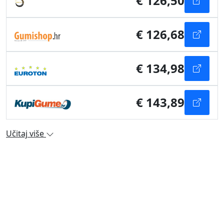
€ 126,50
€ 126,68
€ 134,98
€ 143,89
Učitaj više