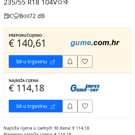
235/55 R18
104V
C
B
72 dB
PREPORUČUJEMO
€ 140,61
Idi u trgovinu
NAJNIŽA CIJENA
€ 114,18
Idi u trgovinu
Najniža cijena u zadnjih 30 dana: € 114,18
Povijesno najniža cijena: € 114,18